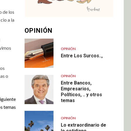
o de los
cio a la
OPINIÓN
l
 vimos
OPINIÓN
Entre Los Surcos..,
cos
jas o
OPINIÓN
Entre Bancos,
Empresarios,
Políticos, .. y otros
iguiente
temas
ros temas
OPINIÓN
Lo extraordinario de
lo cotidiano…