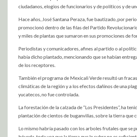
ciudadanos, elogios de funcionarios y de políticos y de un
Hace años, José Santana Peraza, fue bautizado, por period
promocionó dentro de las filas del Partido Revolucionario 
y miles de plantas que sumaron en sus promociones de fo
Periodistas y comunicadores, afines al partido o al políti
había dicho plantado, mencionando que se habían entregado
de los receptores.
También el programa de Mexicali Verde resultó un fracas
climáticas de la región y a los efectos dañinos de una pla
yucatecos, no fue controlada.
La forestación de la calzada de “Los Presidentes”, ha teni
plantación de cientos de buganvilias, sobre la tierra que
Lo mismo habría pasado con los arboles frutales que se pre
bóveda, toda vez que la tierra que le cubre no es suficient