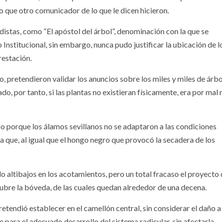
o que otro comunicador de lo que le dicen hicieron.
istas, como “El apóstol del árbol”, denominación con la que se
Institucional, sin embargo, nunca pudo justificar la ubicación de l
restación.
co, pretendieron validar los anuncios sobre los miles y miles de árb
, por tanto, si las plantas no existieran físicamente, era por mal
o porque los álamos sevillanos no se adaptaron a las condiciones
ga que, al igual que el hongo negro que provocó la secadera de los
do altibajos en los acotamientos, pero un total fracaso el proyecto
 cubre la bóveda, de las cuales quedan alrededor de una decena.
tendió establecer en el camellón central, sin considerar el daño a 
e para el adecuado desarrollo del sistema radicular, sin afectarla.