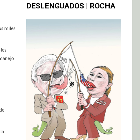
DESLENGUADOS | ROCHA
os miles
oles
 manejo
 de
la