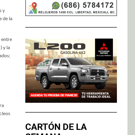
s y
 de la
 entre
 y la
zados;
ra
cleos
CARTÓN DE LA