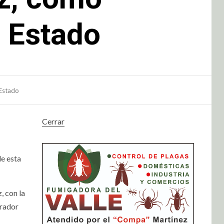
l Estado
 Estado
Cerrar
de esta
, con la
urador