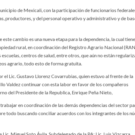
municipio de Mexicali, con la participación de funcionarios federale
, productores, y del personal operativo y administrativo y de base
 este cambio es una nueva etapa para la dependencia, la cual tiene
opiedad rural, en coordinación del Registro Agrario Nacional (RAN)
 escuelas, centros de salud, entre otros, que aún no están regulari
eos agrario, todo esto de forma gratuita.
r el Lic. Gustavo Llorenz Covarrubias, quien estuvo al frente de la
illo Valdez continuar con esta labor en favor de los compañeros
erno del Presidente de la Republica, Enrique Peña Nieto,
ra trabajar en coordinación de las demás dependencias del sector pa
bre todo buscando conciliar acuerdos con los integrantes de los nú
e Lic. Miguel Soto Ávila, Subdelegado de la PA; Lic. Luis Vizcarra,