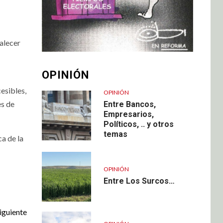
alecer
OPINIÓN
esibles,
OPINIÓN
es de
Entre Bancos,
Empresarios,
Políticos, .. y otros
temas
a de la
OPINIÓN
Entre Los Surcos…
iguiente