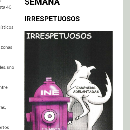
SEMANA
sta 40
IRRESPETUOSOS
ísticos,
n zonas
les, uno
ntre
as,
ertos