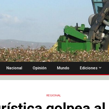
Nacional
Opinión
Mundo
Ediciones
REGIONAL
rística golpea al