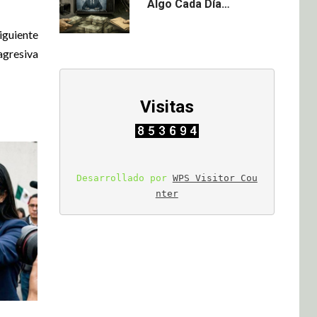
Algo Cada Día…
iguiente
agresiva
Visitas
Desarrollado por 
WPS Visitor Cou
nter