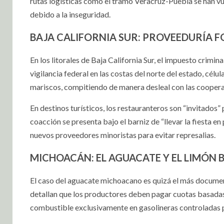
rutas logísticas como el tramo Veracruz-Puebla se han v
debido a la inseguridad.
BAJA CALIFORNIA SUR: PROVEEDURÍA F
En los litorales de Baja California Sur, el impuesto crimi
vigilancia federal en las costas del norte del estado, célu
mariscos, compitiendo de manera desleal con las cooperat
En destinos turísticos, los restauranteros son “invitados
coacción se presenta bajo el barniz de “llevar la fiesta en
nuevos proveedores minoristas para evitar represalias.
MICHOACÁN: EL AGUACATE Y EL LIMÓN 
El caso del aguacate michoacano es quizá el más document
detallan que los productores deben pagar cuotas basadas
combustible exclusivamente en gasolineras controladas p