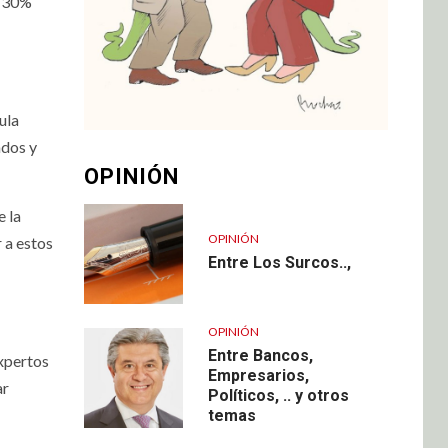
n 30%
ula
ados y
OPINIÓN
e la
OPINIÓN
r a estos
Entre Los Surcos..,
OPINIÓN
Entre Bancos,
Expertos
Empresarios,
ar
Políticos, .. y otros
temas