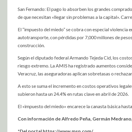
San Fernando: El pago lo absorben los grandes compradore
de que necesitan «llegar sin problemas a la capital». Car
El “impuesto del miedo” se cobra con especial violencia e
autotransporte, con pérdidas por 7,000 millones de pesos
construcción.
Según el diputado federal Armando Tejeda Cid, los costos
riesgo extremo. La AMIS ha registrado aumentos conside
Veracruz, las aseguradoras aplican sobretasas o rechaza
A esto se suma el incremento en costos operativos legales:
subieron hasta un 24.4% en rutas clave en abril de 2026.
El «impuesto del miedo» encarece la canasta básica has
Con información de Alfredo Peña, Germán Medrano,
*Del portal https://www.msn.com/