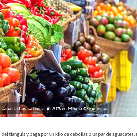
la canasta básica hasta un 20% en México© Excélsior
del tianguis y paga por un kilo de cebollas o un par de aguacates, e