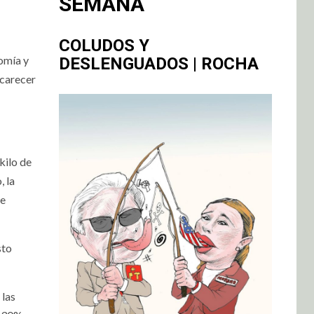
SEMANA
COLUDOS Y
omía y
DESLENGUADOS | ROCHA
ncarecer
kilo de
, la
de
sto
 las