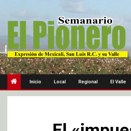
Inicio
Local
Regional
El Valle
El «impue