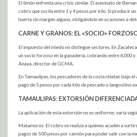
El limón enfrenta una crisis similar. El asesinato de Berna
cobro que oscila entre 1 y 4 pesos por kilo. Si producir un 
huerta sin margen alguno, obligándolo en ocasiones a deten
CARNE Y GRANOS: EL «SOCIO» FORZOS
El impuesto del miedo no distingue sectores. En Zacateca
un socio forzoso en la ganadería, cobrando entre 4,000 
Anaya, director de GCMA.
En Tamaulipas, los pescadores de la costa relatan bajo 
pago de 5 pesos por cada kilo de pescado o langostino e
TAMAULIPAS: EXTORSIÓN DIFERENCIAD
La aplicación de esta extorsión no es uniforme; varía segú
Matamoros: El cobro se realiza a quienes acuden a surtir
pagos de 500 pesos por camión para poder salir con la m