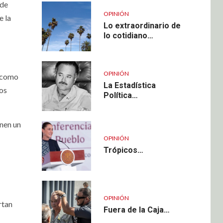
 de
OPINIÓN
e la
Lo extraordinario de
lo cotidiano…
OPINIÓN
a como
La Estadística
los
Política…
onen un
OPINIÓN
Trópicos…
OPINIÓN
rtan
Fuera de la Caja…