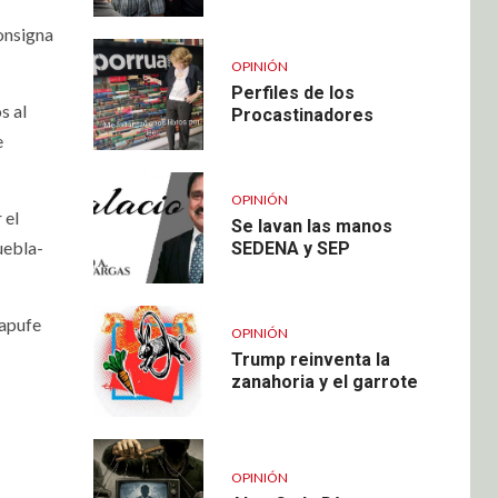
onsigna
OPINIÓN
Perfiles de los
s al
Procastinadores
e
OPINIÓN
 el
Se lavan las manos
uebla-
SEDENA y SEP
Capufe
OPINIÓN
Trump reinventa la
zanahoria y el garrote
OPINIÓN