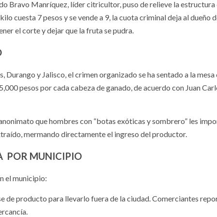
rdo Bravo Manríquez, líder citricultor, puso de relieve la estructura
kilo cuesta 7 pesos y se vende a 9, la cuota criminal deja al dueño d
er el corte y dejar que la fruta se pudra.
O
s, Durango y Jalisco, el crimen organizado se ha sentado a la mes
y 5,000 pesos por cada cabeza de ganado, de acuerdo con Juan Car
el anonimato que hombres con “botas exóticas y sombrero” les imp
xtraído, mermando directamente el ingreso del productor.
A POR MUNICIPIO
n el municipio:
se de producto para llevarlo fuera de la ciudad. Comerciantes repo
ercancía.