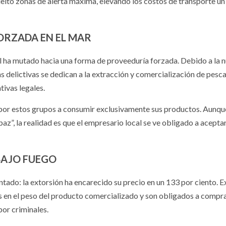
uelto zonas de alerta máxima, elevando los costos de transporte u
ORZADA EN EL MAR
nal ha mutado hacia una forma de proveeduría forzada. Debido a la n
las delictivas se dedican a la extracción y comercialización de pesc
ivas legales.
” por estos grupos a consumir exclusivamente sus productos. Aunqu
 paz”, la realidad es que el empresario local se ve obligado a acepta
BAJO FUEGO
ado: la extorsión ha encarecido su precio en un 133 por ciento. 
 en el peso del producto comercializado y son obligados a compr
or criminales.