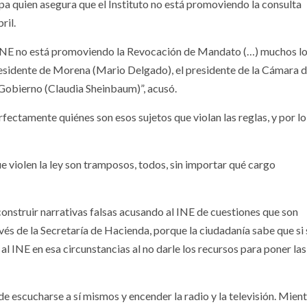
a quien asegura que el Instituto no está promoviendo la consulta
ril.
 INE no está promoviendo la Revocación de Mandato (…) muchos lo
presidente de Morena (Mario Delgado), el presidente de la Cámara 
e Gobierno (Claudia Sheinbaum)”, acusó.
fectamente quiénes son esos sujetos que violan las reglas, y por lo
e violen la ley son tramposos, todos, sin importar qué cargo
construir narrativas falsas acusando al INE de cuestiones que son
vés de la Secretaría de Hacienda, porque la ciudadanía sabe que si 
 al INE en esa circunstancias al no darle los recursos para poner la
e escucharse a sí mismos y encender la radio y la televisión. Mien