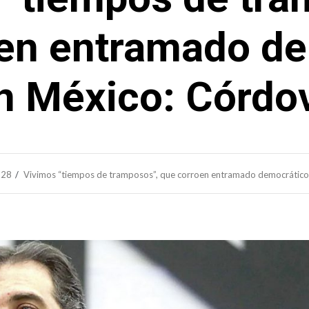
en entramado d
n México: Córdo
28
Vivimos “tiempos de tramposos”, que corroen entramado democrático