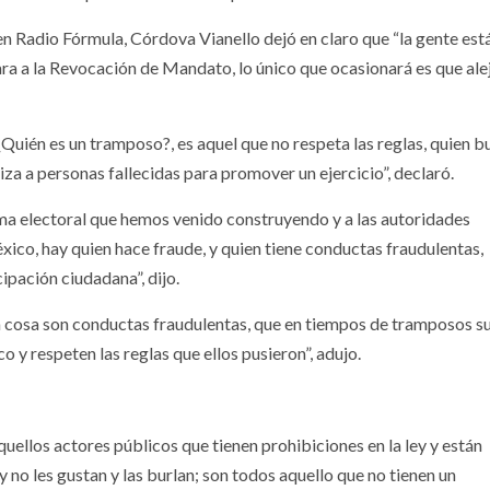
n Radio Fórmula, Córdova Vianello dejó en claro que “la gente est
ara a la Revocación de Mandato, lo único que ocasionará es que alej
uién es un tramposo?, es aquel que no respeta las reglas, quien b
liza a personas fallecidas para promover un ejercicio”, declaró.
ema electoral que hemos venido construyendo y a las autoridades
ico, hay quien hace fraude, y quien tiene conductas fraudulentas, e
ipación ciudadana”, dijo.
tra cosa son conductas fraudulentas, que en tiempos de tramposos s
 y respeten las reglas que ellos pusieron”, adujo.
ellos actores públicos que tienen prohibiciones en la ley y están
y no les gustan y las burlan; son todos aquello que no tienen un