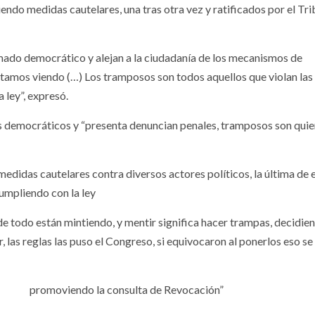
ndo medidas cautelares, una tras otra vez y ratificados por el Tri
mado democrático y alejan a la ciudadanía de los mecanismos de
estamos viendo (…) Los tramposos son todos aquellos que violan las
 ley”, expresó.
s democráticos y “presenta denuncian penales, tramposos son qui
idas cautelares contra diversos actores políticos, la última de el
umpliendo con la ley
 de todo están mintiendo, y mentir significa hacer trampas, decidie
r, las reglas las puso el Congreso, si equivocaron al ponerlos eso s
viendo la consulta de Revocación”