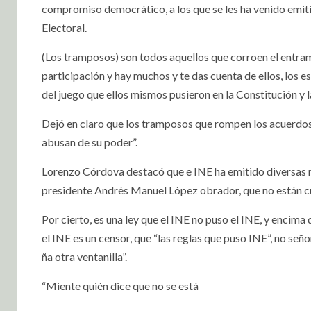
compromiso democrático, a los que se les ha venido emitie
Electoral.
(Los tramposos) son todos aquellos que corroen el entra
participación y hay muchos y te das cuenta de ellos, los 
del juego que ellos mismos pusieron en la Constitución y la
Dejó en claro que los tramposos que rompen los acuerdo
abusan de su poder”.
Lorenzo Córdova destacó que e INE ha emitido diversas med
presidente Andrés Manuel López obrador, que no están c
Por cierto, es una ley que el INE no puso el INE, y encima
el INE es un censor, que “las reglas que puso INE”, no seño
ña otra ventanilla”.
“Miente quién dice que no se está promo