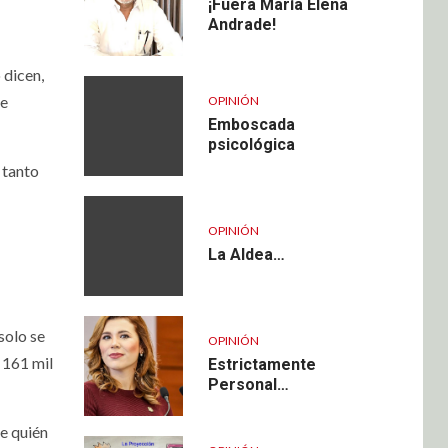
¡Fuera María Elena
Andrade!
 dicen,
de
OPINIÓN
Emboscada
psicológica
 tanto
OPINIÓN
La Aldea…
solo se
OPINIÓN
s 161 mil
Estrictamente
Personal…
te quién