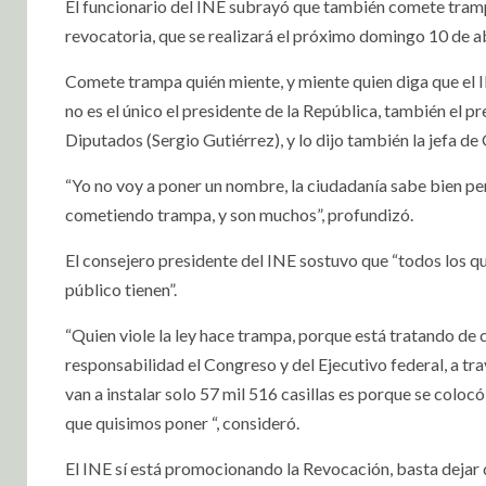
El funcionario del INE subrayó que también comete tramp
revocatoria, que se realizará el próximo domingo 10 de ab
Comete trampa quién miente, y miente quien diga que el
no es el único el presidente de la República, también el 
Diputados (Sergio Gutiérrez), y lo dijo también la jefa d
“Yo no voy a poner un nombre, la ciudadanía sabe bien per
cometiendo trampa, y son muchos”, profundizó.
El consejero presidente del INE sostuvo que “todos los qu
público tienen”.
“Quien viole la ley hace trampa, porque está tratando de 
responsabilidad el Congreso y del Ejecutivo federal, a tra
van a instalar solo 57 mil 516 casillas es porque se colocó
que quisimos poner “, consideró.
El INE sí está promocionando la Revocación, basta dejar d