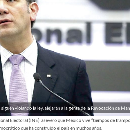
’ siguen violando la ley, alejarán a la gente de la Revocación de Ma
ional Electoral (INE), aseveró que México vive “tiempos de tramp
emocrático que ha construido el país en muchos años.