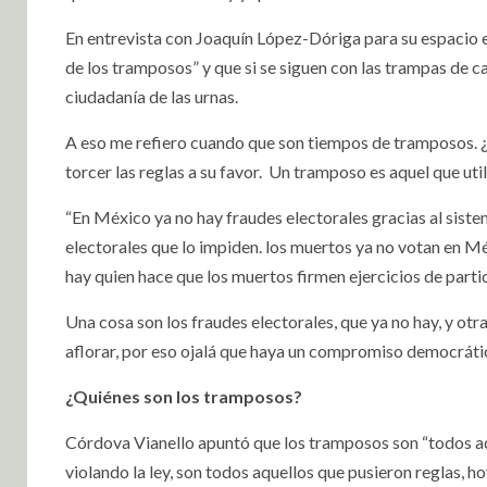
En entrevista con Joaquín López-Dóriga para su espacio e
de los tramposos” y que si se siguen con las trampas de c
ciudadanía de las urnas.
A eso me refiero cuando que son tiempos de tramposos. ¿Q
torcer las reglas a su favor. Un tramposo es aquel que uti
“En México ya no hay fraudes electorales gracias al sist
electorales que lo impiden. los muertos ya no votan en Méx
hay quien hace que los muertos firmen ejercicios de partic
Una cosa son los fraudes electorales, que ya no hay, y o
aflorar, por eso ojalá que haya un compromiso democrático
¿Quiénes son los tramposos?
Córdova Vianello apuntó que los tramposos son “todos aqu
violando la ley, son todos aquellos que pusieron reglas, ho