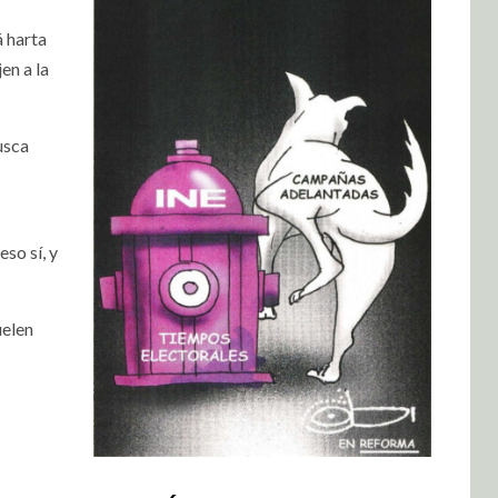
á harta
en a la
usca
so sí, y
uelen