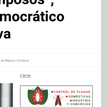
emocrático
va
 en México: Córdova
Cerrar