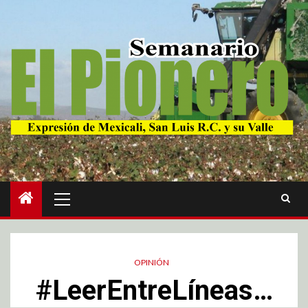
OPINIÓN
#LeerEntreLíneas…