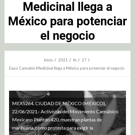
Medicinal llega a
México para potenciar
el negocio
Inicio
2021
th
27
Expo Cannabis Medicinal llega a México para potenciar el negocio
MEX5264. CIUDAD DE MÉXICO (MÉXICO),
22/06/2021.- Activistas del Movimiento Cannábico
Mexicano Plantón 420, muestran plantas de
marihuana, como protesta para exigir la