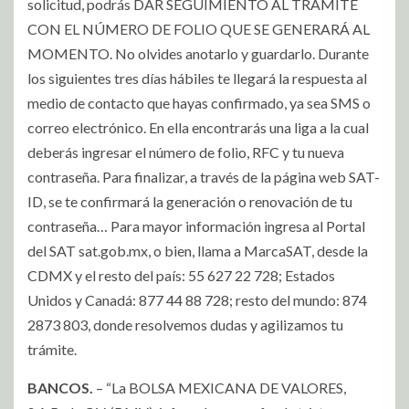
solicitud, podrás DAR SEGUIMIENTO AL TRÁMITE
CON EL NÚMERO DE FOLIO QUE SE GENERARÁ AL
MOMENTO. No olvides anotarlo y guardarlo. Durante
los siguientes tres días hábiles te llegará la respuesta al
medio de contacto que hayas confirmado, ya sea SMS o
correo electrónico. En ella encontrarás una liga a la cual
deberás ingresar el número de folio, RFC y tu nueva
contraseña. Para finalizar, a través de la página web SAT-
ID, se te confirmará la generación o renovación de tu
contraseña… Para mayor información ingresa al Portal
del SAT sat.gob.mx, o bien, llama a MarcaSAT, desde la
CDMX y el resto del país: 55 627 22 728; Estados
Unidos y Canadá: 877 44 88 728; resto del mundo: 874
2873 803, donde resolvemos dudas y agilizamos tu
trámite.
BANCOS.
– “La BOLSA MEXICANA DE VALORES,