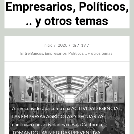
Empresarios, Políticos,
.. y otros temas
Inicio
2020
th
19
Entre Bancos, Empresarios, Políticos, .. y otros temas
Al ser considerada como una ACTIVIDAD ESENCIAL,
LAS EMPRESAS AGRÍCOLAS Y PECUARIAS
continúan con actividades en Baja California,
TOMANDO LAS MEDIDAS PREVENTIVA