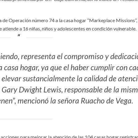
ia de Operación número 74 a la casa hogar “Markeplace Missions”,
e atiende a 16 niñas, niños y adolescentes en condición vulnerable.
biendo, representa el compromiso y dedicac
a casa hogar, ya que el haber cumplir con c
rá elevar sustancialmente la calidad de atenc
 Gary Dwight Lewis, responsable de la mism
ienen”, mencionó la señora Ruacho de Vega.
 acciones para mejorar la atención de las 104 casas hogar registrad