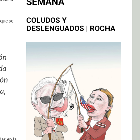
SEMANA
COLUDOS Y
 que se
DESLENGUADOS | ROCHA
ión
ada
ión
a,
as en la