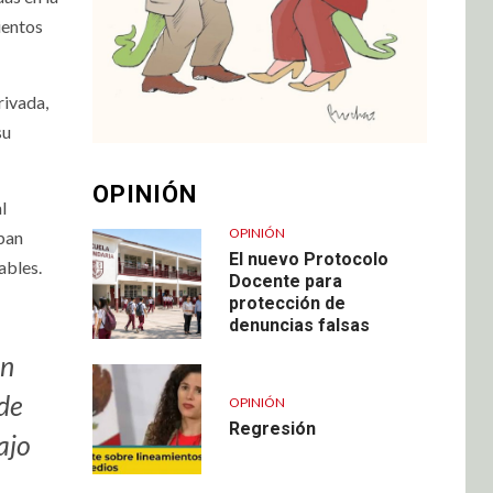
ientos
rivada,
su
OPINIÓN
l
OPINIÓN
aban
El nuevo Protocolo
ables.
Docente para
protección de
denuncias falsas
an
 de
OPINIÓN
Regresión
ajo