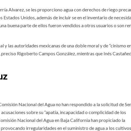
rría Alvarez, se les proporciono agua con derechos de riego precar
 Estados Unidos, además de incluir se en el inventario de necesid
na buena parte de ellos fueron vendidos a otros usuarios o son re
l y las autoridades mexicanas de una doble moral y de “cinismo en
rás”, preciso Rigoberto Campos González, mientras que Inés Castañe
uz
omisión Nacional del Agua no han respondido a la solicitud de S
as acusaciones sobre su “apatía, incapacidad o complicidad de los
omisión Nacional del Agua en Baja California han propiciado la
provocando irregularidades en el suministro de agua a los cultivos,