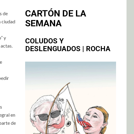
CARTÓN DE LA
s de
SEMANA
a ciudad
” y
COLUDOS Y
 actas.
DESLENGUADOS | ROCHA
ue
pedir
os
egral en
parte de