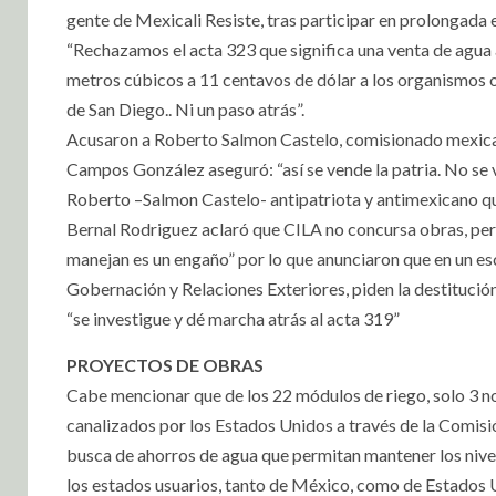
gente de Mexicali Resiste, tras participar en prolongada
“Rechazamos el acta 323 que significa una venta de agua 
metros cúbicos a 11 centavos de dólar a los organismos o
de San Diego.. Ni un paso atrás”.
Acusaron a Roberto Salmon Castelo, comisionado mexican
Campos González aseguró: “así se vende la patria. No se 
Roberto –Salmon Castelo- antipatriota y antimexicano que
Bernal Rodriguez aclaró que CILA no concursa obras, pero
manejan es un engaño” por lo que anunciaron que en un esc
Gobernación y Relaciones Exteriores, piden la destituci
“se investigue y dé marcha atrás al acta 319”
PROYECTOS DE OBRAS
Cabe mencionar que de los 22 módulos de riego, solo 3 n
canalizados por los Estados Unidos a través de la Comisi
busca de ahorros de agua que permitan mantener los nive
los estados usuarios, tanto de México, como de Estados 