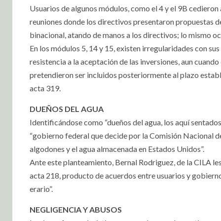
Usuarios de algunos módulos, como el 4 y el 9B cediero
reuniones donde los directivos presentaron propuestas d
binacional, atando de manos a los directivos; lo mismo ocur
En los módulos 5, 14 y 15, existen irregularidades con sus
resistencia a la aceptación de las inversiones, aun cuand
pretendieron ser incluidos posteriormente al plazo estab
acta 319.
DUEÑOS DEL AGUA
Identificándose como “dueños del agua, los aquí sentado
“gobierno federal que decide por la Comisión Nacional de
algodones y el agua almacenada en Estados Unidos”.
Ante este planteamiento, Bernal Rodriguez, de la CILA les
acta 218, producto de acuerdos entre usuarios y gobiern
erario”.
NEGLIGENCIA Y ABUSOS