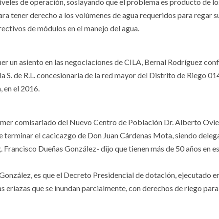
niveles de operación, soslayando que el problema es producto de lo
para tener derecho a los volúmenes de agua requeridos para regar s
irectivos de módulos en el manejo del agua.
ner un asiento en las negociaciones de CILA, Bernal Rodríguez conf
la S. de R.L. concesionaria de la red mayor del Distrito de Riego 01
 en el 2016.
primer comisariado del Nuevo Centro de Población Dr. Alberto Ovi
 terminar el cacicazgo de Don Juan Cárdenas Mota, siendo deleg
. Francisco Dueñas González- dijo que tienen más de 50 años en e
González, es que el Decreto Presidencial de dotación, ejecutado e
as eriazas que se inundan parcialmente, con derechos de riego para