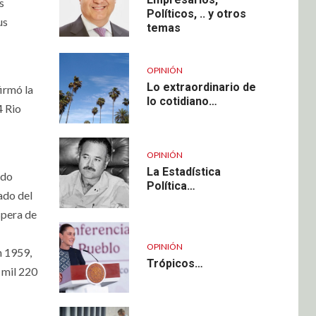
s
Políticos, .. y otros
us
temas
OPINIÓN
Lo extraordinario de
irmó la
lo cotidiano…
4 Rio
OPINIÓN
La Estadística
edo
Política…
ado del
spera de
OPINIÓN
n 1959,
Trópicos…
 mil 220