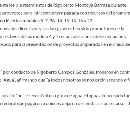
n ante los planteamientos de Rigoberto Montoya Barraza durante
e proyectos para infraestructura pagada con recursos del progra
rió en los módulos 5, 7, 9A, 14, 15, 14, 16 y 22.
 consejos directivos y sus integrantes han sido promotores de la
o directivos de los módulo 4 y 7 reconsideraron la determinación y
lecido para la presentación de proyectos amparados en el clausula
s”, por conducto de Rigoberto Campos Gonzáles, tronaron en contr
l Agua”, afirmando que “a todos nosotros se nos están secando alfa
 aclaró: “no se recortó ni una gota de agua. El agua almacenada fue
o federal que pagaron a quienes dejaron de sembrar con recursos d