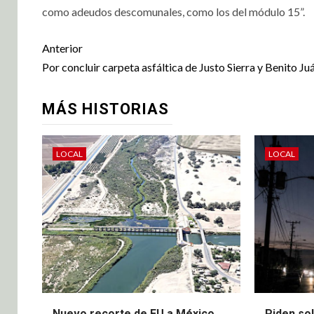
como adeudos descomunales, como los del módulo 15”.
Anterior
Por concluir carpeta asfáltica de Justo Sierra y Benito Ju
MÁS HISTORIAS
LOCAL
LOCAL
Nuevo recorte de EU a México
Piden sol