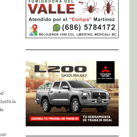
ad
Justicia
de
por