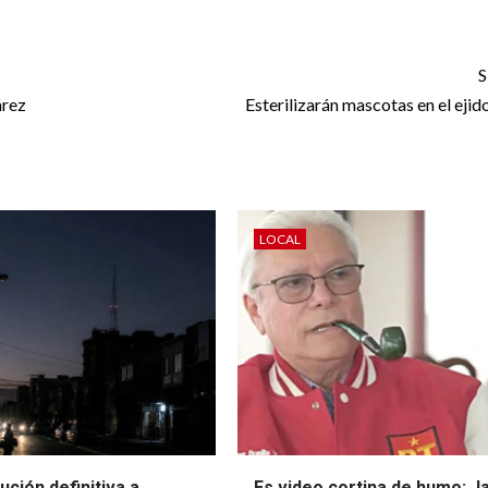
S
árez
Esterilizarán mascotas en el ejid
LOCAL
ución definitiva a
Es video cortina de humo: J