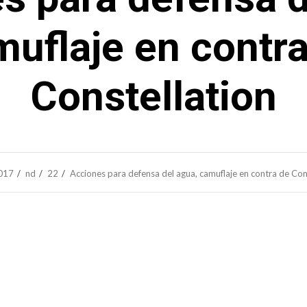
uflaje en contr
Constellation
017
nd
22
Acciones para defensa del agua, camuflaje en contra de Con