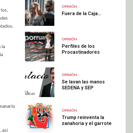
OPINIÓN
ios,
Fuera de la Caja…
ades
ntados.
OPINIÓN
 la
Perfiles de los
Procastinadores
da
OPINIÓN
Se lavan las manos
SEDENA y SEP
emanario
OPINIÓN
Trump reinventa la
zanahoria y el garrote
 así