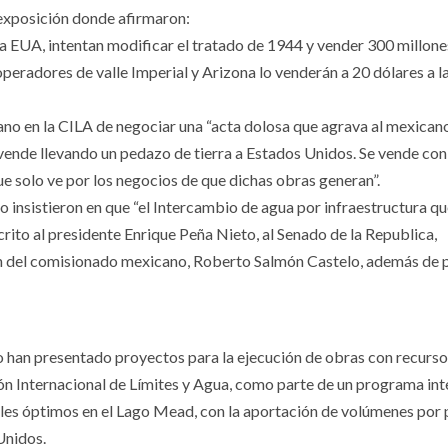
 exposición donde afirmaron:
a EUA, intentan modificar el tratado de 1944 y vender 300 millone
peradores de valle Imperial y Arizona lo venderán a 20 dólares a l
o en la CILA de negociar una “acta dolosa que agrava al mexicano
vende llevando un pedazo de tierra a Estados Unidos. Se vende con
 solo ve por los negocios de que dichas obras generan”.
 insistieron en que “el Intercambio de agua por infraestructura q
rito al presidente Enrique Peña Nieto, al Senado de la Republica,
ón del comisionado mexicano, Roberto Salmón Castelo, además de 
o han presentado proyectos para la ejecución de obras con recurs
ón Internacional de Límites y Agua, como parte de un programa int
les óptimos en el Lago Mead, con la aportación de volúmenes por 
Unidos.