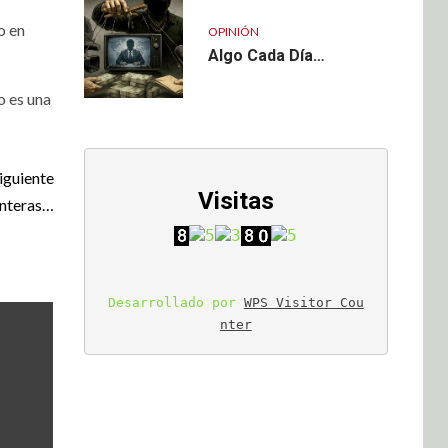
o en
OPINIÓN
Algo Cada Día…
o es una
iguiente
Visitas
onteras…
Desarrollado por 
WPS Visitor Cou
nter