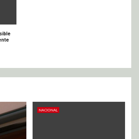
sible
ente
NACIONAL