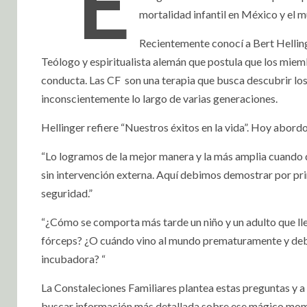
“E
mortalidad infantil en México y el 
Recientemente conocí a Bert Helling
Teólogo y espiritualista alemán que postula que los miemb
conducta. Las CF son una terapia que busca descubrir los 
inconscientemente lo largo de varias generaciones.
Hellinger refiere “Nuestros éxitos en la vida”. Hoy abord
“Lo logramos de la mejor manera y la más amplia cuando d
sin intervención externa. Aquí debimos demostrar por pr
seguridad.”
“¿Cómo se comporta más tarde un niño y un adulto que lle
fórceps? ¿O cuándo vino al mundo prematuramente y debi
incubadora? “
La Constaleciones Familiares plantea estas preguntas y a 
buscar información más detallada sobre ese mágico momen