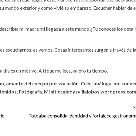
su mundo exterior y cómo vivió su embarazo. Escuchar hablar de e
í describía mi madre mi llegada a este mundo ¿Tu conoces los detall
s, es escucharnos, es vernos. Cosas interesantes surgen a través de l
 día es un motivo. A ti que me lees, valoro tu tiempo.
n, amante del cuerpo por vocación. Crecí análoga, me conver
enidos, Fotógrafa. Mi sitio: gladysvillalobos.wordpress.com
S
llo
Totoaba consolida identidad y fortalece gastronom