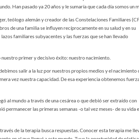
mundo. Han pasado ya 20 años y le sumaría que cada día somos un m
er, teólogo alemán y creador de las Constelaciones Familiares (CF
ros de una familia se influyen recíprocamente en su salud y en su
lazos familiares subyacentes y las fuerzas que se han llevado
o nuestro primer y decisivo éxito: nuestro nacimiento.
ebimos salir a la luz por nuestros propios medios y el nacimiento 
imera vez nuestra capacidad. De esa experiencia obtenemos fuerza
gó al mundo a través de una cesárea o que debió ser extraído con
ó permanecer las primeras semanas -o tal vez meses- de su vida 
través de la terapia busca respuestas. Conocer esta terapia me lle
to en el que llegué a este mundo. Tuve la oportunidad de platica