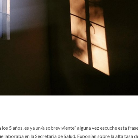
 a los 5 años, es ya un/a sobreviviente” alguna vez escuche esta fras
 laboraba en la Secretaria de Salud. Exponían sobre la alta tasa d