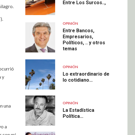
Entre Los Surcos..,
ilagro.
).
OPINIÓN
Entre Bancos,
Empresarios,
Políticos, .. y otros
temas
OPINIÓN
ocurrió
Lo extraordinario de
 y
lo cotidiano…
OPINIÓN
en una
La Estadística
Política…
vo a
r con mi