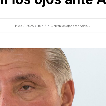
Inicio
2025
th
5
Cierran los ojos ante Adán….