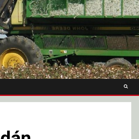
Adán….