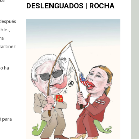
DESLENGUADOS | ROCHA
 después
ble-,
ra
Martínez
so ha
ó para