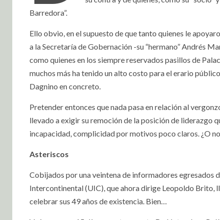
Barredora”.
Ello obvio, en el supuesto de que tanto quienes le apoyar
a la Secretaría de Gobernación -su “hermano” Andrés Man
como quienes en los siempre reservados pasillos de Palaci
muchos más ha tenido un alto costo para el erario públic
Dagnino en concreto.
Pretender entonces que nada pasa en relación al vergon
llevado a exigir su remoción de la posición de liderazgo 
incapacidad, complicidad por motivos poco claros. ¿O 
Asteriscos
Cobijados por una veintena de informadores egresados de
Intercontinental (UIC), que ahora dirige Leopoldo Brito, 
celebrar sus 49 años de existencia. Bien…