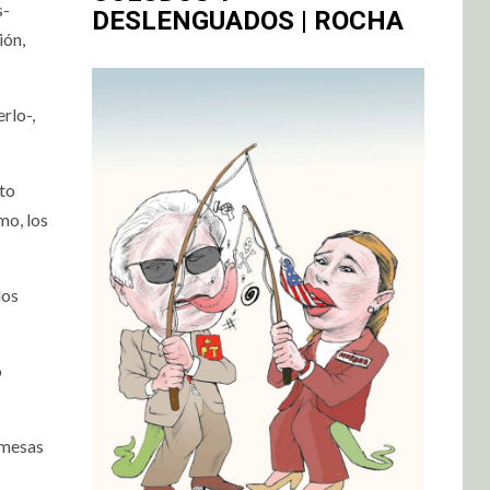
s-
DESLENGUADOS | ROCHA
ión,
rlo-,
nto
mo, los
los
o
omesas