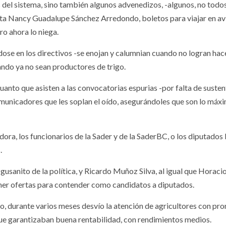
s del sistema, sino también algunos advenedizos, -algunos, no todo
sta Nancy Guadalupe Sánchez Arredondo, boletos para viajar en av
pero ahora lo niega.
ndose en los directivos -se enojan y calumnian cuando no logran hace
ndo ya no sean productores de trigo.
uanto que asisten a las convocatorias espurias -por falta de suste
municadores que les soplan el oído, asegurándoles que son lo máxi
dora, los funcionarios de la Sader y de la SaderBC, o los diputados 
os.
 gusanito de la política, y Ricardo Muñoz Silva, al igual que Horaci
er ofertas para contender como candidatos a diputados.
o, durante varios meses desvío la atención de agricultores con pr
ue garantizaban buena rentabilidad, con rendimientos medios.