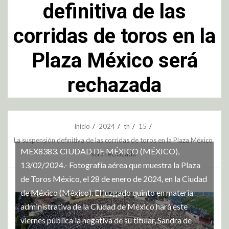
definitiva de las
corridas de toros en la
Plaza México será
rechazada
Inicio
2024
th
15
La suspensión definitiva de las corridas de toros en la Plaza México
MEX8383. CIUDAD DE MÉXICO (MÉXICO),
será rechazada
13/02/2024.- Fotografía aérea que muestra la Plaza
de Toros México, el 28 de enero de 2024, en la Ciudad
de México (México). El juzgado quinto en materia
administrativa de la Ciudad de México hará este
viernes pública la negativa de su titular, Sandra de