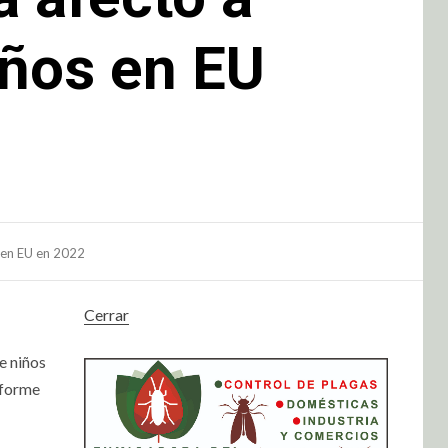
iños en EU
s en EU en 2022
Cerrar
e niños
nforme