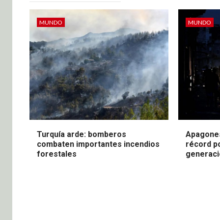
MUNDO
MUNDO
Turquía arde: bomberos
Apagones
combaten importantes incendios
récord po
forestales
generaci