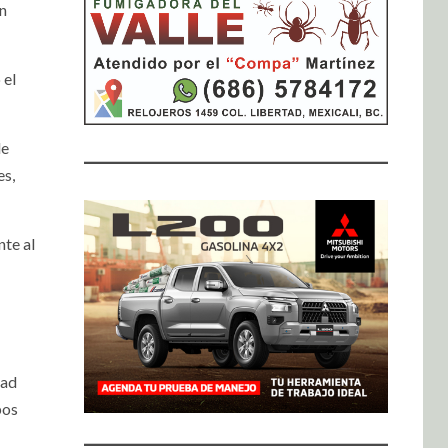
un
 el
de
es,
nte al
dad
pos