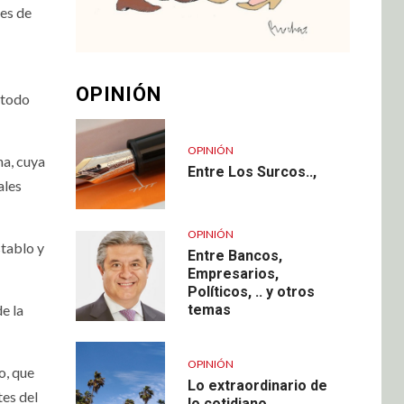
res de
OPINIÓN
 todo
OPINIÓN
na, cuya
Entre Los Surcos..,
ales
OPINIÓN
stablo y
Entre Bancos,
Empresarios,
Políticos, .. y otros
e la
temas
OPINIÓN
o, que
Lo extraordinario de
tes del
lo cotidiano…