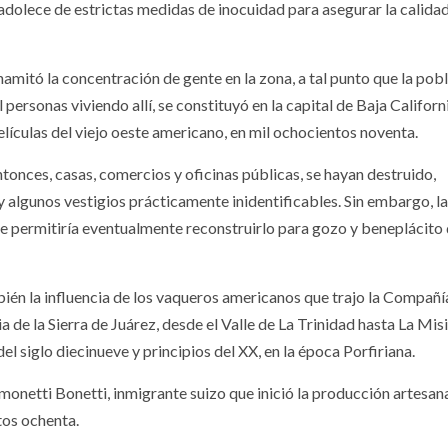
 adolece de estrictas medidas de inocuidad para asegurar la calidad
inamitó la concentración de gente en la zona, a tal punto que la pob
personas viviendo allí, se constituyó en la capital de Baja Californi
lículas del viejo oeste americano, en mil ochocientos noventa.
tonces, casas, comercios y oficinas públicas, se hayan destruido,
y algunos vestigios prácticamente inidentificables. Sin embargo, la
que permitiría eventualmente reconstruirlo para gozo y beneplácito
bién la influencia de los vaqueros americanos que trajo la Compañí
a de la Sierra de Juárez, desde el Valle de La Trinidad hasta La Mis
el siglo diecinueve y principios del XX, en la época Porfiriana.
monetti Bonetti, inmigrante suizo que inició la producción artesan
tos ochenta.