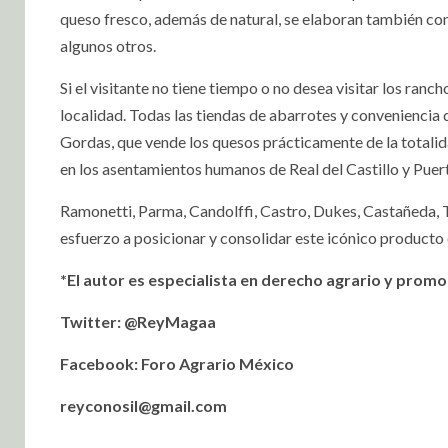
queso fresco, además de natural, se elaboran también con 
algunos otros.
Si el visitante no tiene tiempo o no desea visitar los ran
localidad. Todas las tiendas de abarrotes y conveniencia 
Gordas, que vende los quesos prácticamente de la totalida
en los asentamientos humanos de Real del Castillo y Pue
Ramonetti, Parma, Candolffi, Castro, Dukes, Castañeda, T
esfuerzo a posicionar y consolidar este icónico producto
*El autor es especialista en derecho agrario y prom
Twitter: @ReyMagaa
Facebook: Foro Agrario México
reyconosil@gmail.com