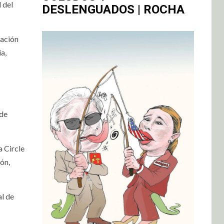
 del
DESLENGUADOS | ROCHA
lación
a,
 de
a Circle
ión,
al de