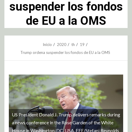
suspender los fondos
de EU a la OMS
Inicio
2020
th
19
Trump ordena suspender los fondos de EU a la OMS
US President Donald J. Trump delivers remarks during
a news conference in the Rose Garden of the White
House in Washington, DC, USA. EFE/Stefani Reynolds