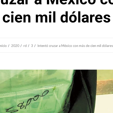
cien mil dólares
Inicio
2020
rd
3
Intentó cruzar a México con más de cien mil dólares