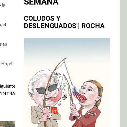
SEMANA
 la
COLUDOS Y
, el
DESLENGUADOS | ROCHA
s en
ero, el
iguiente
NACINTRA