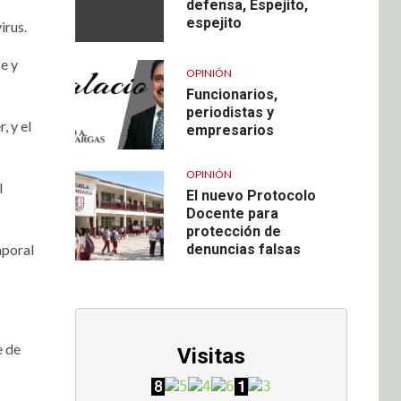
defensa, Espejito,
espejito
irus.
e y
OPINIÓN
Funcionarios,
periodistas y
, y el
empresarios
OPINIÓN
l
El nuevo Protocolo
Docente para
protección de
mporal
denuncias falsas
e de
Visitas