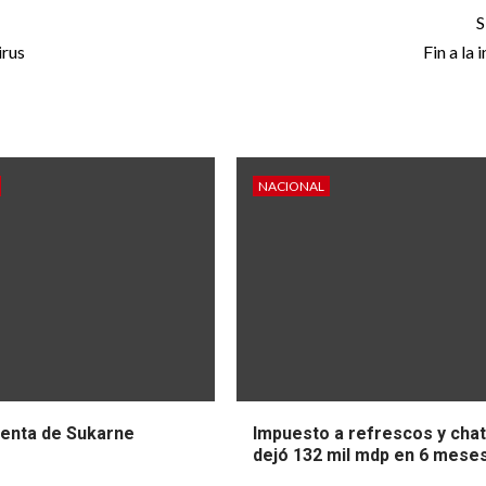
S
irus
Fin a la 
NACIONAL
venta de Sukarne
Impuesto a refrescos y cha
dejó 132 mil mdp en 6 mese