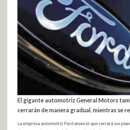
El gigante automotriz General Motors tamb
cerrarán de manera gradual, mientras se re
La empresa automotriz Ford anunció que cerrará sus plant