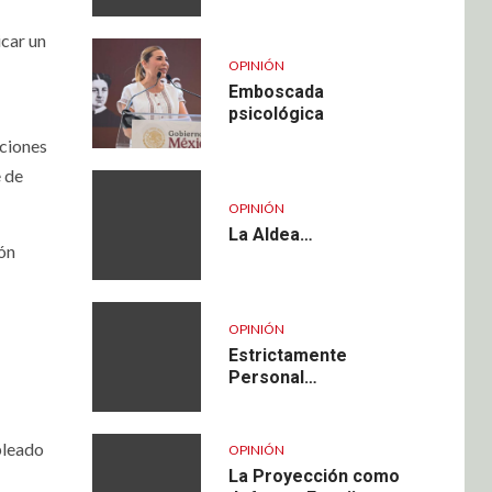
icar un
OPINIÓN
Emboscada
psicológica
uciones
e de
OPINIÓN
La Aldea…
ión
OPINIÓN
Estrictamente
Personal…
pleado
OPINIÓN
La Proyección como