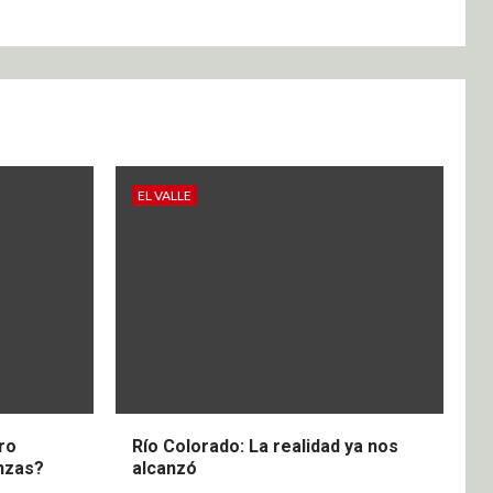
EL VALLE
ero
Río Colorado: La realidad ya nos
nzas?
alcanzó