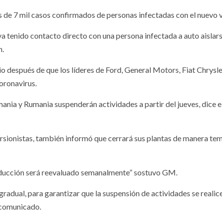
de 7 mil casos confirmados de personas infectadas con el nuevo v
ya tenido contacto directo con una persona infectada a auto aislars
n.
o después de que los líderes de Ford, General Motors, Fiat Chrysler
ronavirus.
ania y Rumania suspenderán actividades a partir del jueves, dice e
ersionistas, también informó que cerrará sus plantas de manera te
roducción será reevaluado semanalmente” sostuvo GM.
radual, para garantizar que la suspensión de actividades se realic
 comunicado.