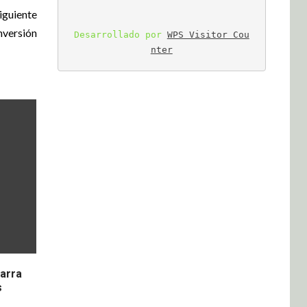
iguiente
inversión
Desarrollado por 
WPS Visitor Cou
nter
tarra
s