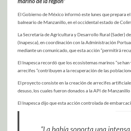
marino de la región”
El Gobierno de México informó este lunes que prepara el 
balneario de Manzanillo, en el occidental estado de Colima
La Secretaría de Agricultura y Desarrollo Rural (Sader) d
(Inapesca), en coordinación con la Administración Portuar
mediante un comunicado, que esta acción “permitirá recup
El Inapesca recordó que los ecosistemas marinos “se han v
arrecifes “contribuyen a la recuperación de las poblacion
El proyecto consiste en la creación de arrecifes artifici
desuso, los cuales fueron donados a la API de Manzanill
El Inapesca dijo que esta acción controlada de embarcaci
“La bahía soporta una intensa