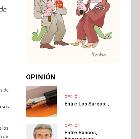
 de
n
OPINIÓN
es de
OPINIÓN
Entre Los Surcos..,
ursos
OPINIÓN
 los
Entre Bancos,
n de
Empresarios,