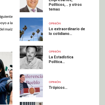
Políticos, .. y otros
temas
iguiente
oyo a la
OPINIÓN
del maíz
Lo extraordinario de
lo cotidiano…
OPINIÓN
La Estadística
Política…
OPINIÓN
Trópicos…