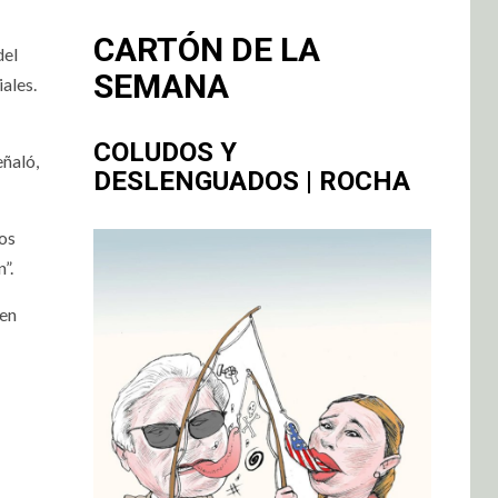
CARTÓN DE LA
del
SEMANA
ales.
COLUDOS Y
eñaló,
DESLENGUADOS | ROCHA
los
”.
 en