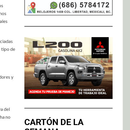
os
smos
ales
nciadas
 tipo de
dores y
va del
cha no
CARTÓN DE LA