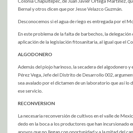
Colonia Chapultepec, de Juan Javier Ortega Martínez, q
Bernal y otros dicen que por Jesse Velazco Guzmán.
Desconocemos si el agua de riego es entregada por el M
En este problema de la falta de barbechos, la delegación 
aplicación de la legislación fitosanitaria, al igual que el 
ALGODONERO
Además del piojo harinoso, la secadera del algodonero y e
Pérez Vega, Jefe del Distrito de Desarrollo 002, argumen
sea avalado por el dictamen de un laboratorio que así lo 
ese servicio.
RECONVERSION
La necesaria reconversión de cultivos en el valle de Mexic
dedo en la boca a los productores que han incursionado e
apoyos que no llegan con oportunidad y a la mitad del c