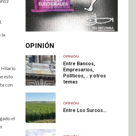
Muñoz
al.
 la
OPINIÓN
OPINIÓN
Entre Bancos,
 Hilario
Empresarios,
Políticos, .. y otros
ue esto
temas
nta con
OPINIÓN
Entre Los Surcos…
ugado el
en