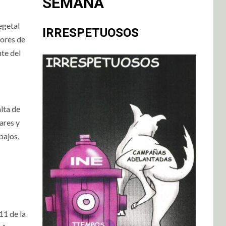
SEMANA
egetal
IRRESPETUOSOS
tores de
te del
lta de
ares y
bajos,
11 de la