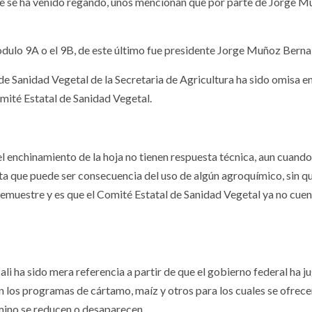
ue se ha venido regando, unos mencionan que por parte de Jorge 
odulo 9A o el 9B, de este último fue presidente Jorge Muñoz Bern
de Sanidad Vegetal de la Secretaria de Agricultura ha sido omisa en
Comité Estatal de Sanidad Vegetal.
l enchinamiento de la hoja no tienen respuesta técnica, aun cuando
ta que puede ser consecuencia del uso de algún agroquímico, sin q
demuestre y es que el Comité Estatal de Sanidad Vegetal ya no cue
ali ha sido mera referencia a partir de que el gobierno federal ha j
n los programas de cártamo, maíz y otros para los cuales se ofrec
amino se reducen o desaparecen.