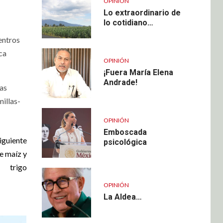
OPINIÓN
Lo extraordinario de
lo cotidiano…
centros
ca
OPINIÓN
¡Fuera María Elena
Andrade!
las
millas-
OPINIÓN
Emboscada
iguiente
psicológica
e maíz y
trigo
OPINIÓN
La Aldea…