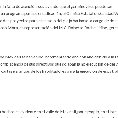
or la falta de atención, soslayando que el germinovirus puede ser
 un programa para su erradicación, el Comité Estatal de Sanidad V
e dos proyectos para el estudio del piojo harinoso, a cargo de doc
ardo Mora, en representación del M.C. Roberto Roche Uribe, geren
e de Mexicali se ha venido incrementando año con año debido a la fa
 complacencia de sus directivos que solapan la no ejecución de desv
artas garantías de los habilitadores para la ejecución de esos tra
bechos es evidente en el valle de Mexicali, por ejemplo, en el lote 