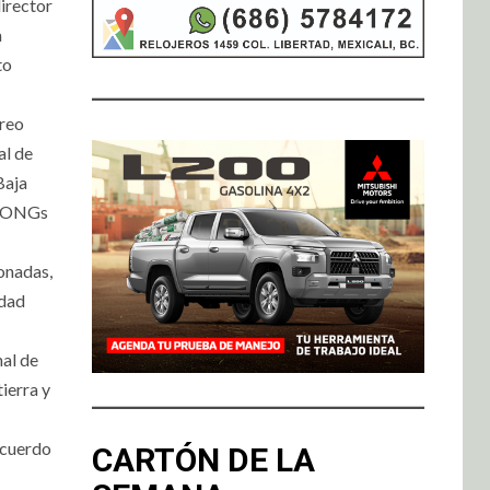
irector
a
to
treo
al de
Baja
 y ONGs
ionadas,
idad
nal de
ierra y
acuerdo
CARTÓN DE LA