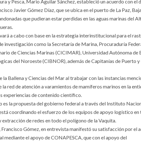
ra y Pesca, Mario Aguilar Sánchez, estableció un acuerdo con el d
ncisco Javier Gómez Díaz, que se ubica en el puerto de La Paz, Baj
abandonadas que pudieran estar perdidas en las aguas marinas del Al
ueras.
ará a cabo con base en la estrategia interinstitucional para el ras
e investigación como la Secretaría de Marina, Procuraduría Feder
inario de Ciencias Marinas (CICIMAR), Universidad Autónoma de 
ológicas del Noroeste (CIBNOR), además de Capitanías de Puerto
la Ballena y Ciencias del Mar al trabajar con las instancias menc
de la red de atención a varamientos de mamíferos marinos en la ent
s experiencias de contenido científico.
o es la propuesta del gobierno federal a través del Instituto Nacio
tá coordinando el esfuerzo de los equipos de apoyo logístico en t
 y extracción de redes en todo el polígono de la Vaquita.
a, Francisco Gómez, en entrevista manifestó su satisfacción por el 
eral mediante el apoyo de CONAPESCA, que con el apoyo del