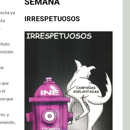
SEMANA
fecha ya
IRRESPETUOSOS
sta
s
ituto
omisión
ue
a que
 el
 porque
es, y
eniendo,