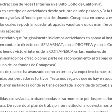
 extracción de redes fantasma en el Alto Golfo de California”.
n este tipo de actividades desde octubre del año pasado, y “a la 
ahora gracias al fondo que está destinando Conapesca en apoyo a e
 las cuales se podrían quedar atrapadas vaquitas y otros mamífero
las especies”.
 relató que “originalmente iniciamos actividades en apoyo al Inst
o en contacto directo con SEMARNAT, con la PROFEPA y con la C
 hemos visto el interés de la CONAPESCA en las reuniones de
omisionado nos ofreció como parte del reconocimiento al trabajo q
 uno de los fondos de Conapesca”.
dos de rastreo ha avanzado como un tercio y la experiencia muestr
das por pescadores furtivos; “estamos seguros que no hay en todo
fueron instaladas donde se tiene detectada la corrida de totoaba,
rdidas, extraviadas, o abandonadas en su momento por los pescador
ona. De acuerdo al plan de trabajo interinstitucional que estamos t
protección a la vaquita marina, que son más de 11 mil kilómetros