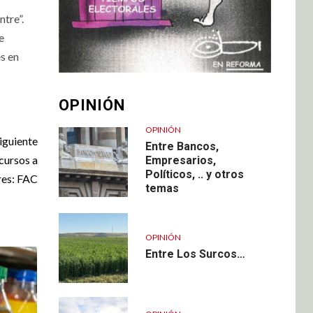
ntre”.
e
es en
OPINIÓN
OPINIÓN
iguiente
Entre Bancos,
cursos a
Empresarios,
Políticos, .. y otros
res: FAC
temas
OPINIÓN
Entre Los Surcos…