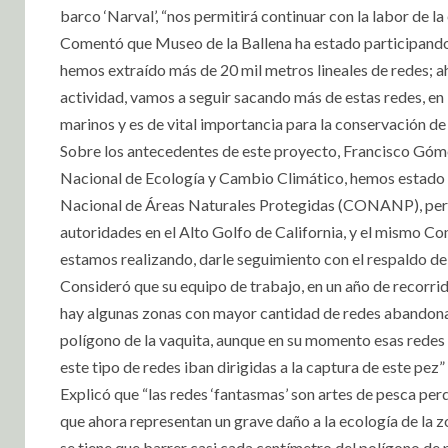
barco ‘Narval’, “nos permitirá continuar con la labor de la
Comentó que Museo de la Ballena ha estado participando e
hemos extraído más de 20 mil metros lineales de redes; 
actividad, vamos a seguir sacando más de estas redes, en
marinos y es de vital importancia para la conservación de 
Sobre los antecedentes de este proyecto, Francisco Gómez
Nacional de Ecología y Cambio Climático, hemos estad
Nacional de Áreas Naturales Protegidas (CONANP), pero
autoridades en el Alto Golfo de California, y el mismo C
estamos realizando, darle seguimiento con el respaldo de
Consideró que su equipo de trabajo, en un año de recorri
hay algunas zonas con mayor cantidad de redes abandona
polígono de la vaquita, aunque en su momento esas redes 
este tipo de redes iban dirigidas a la captura de este pez”
Explicó que “las redes ‘fantasmas’ son artes de pesca pe
que ahora representan un grave daño a la ecología de la z
se tiene que barrer casi cada centímetro del polígono de 