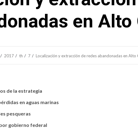
donadas en Alto 
2017
th
7
Localización y extracción de redes abandonadas en Alto 
os de la estrategia
 pérdidas en aguas marinas
ies pesqueras
 por gobierno federal