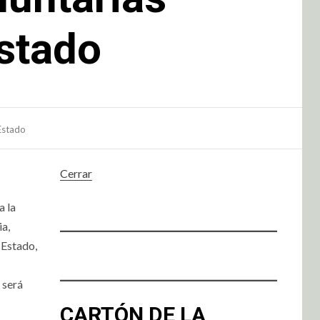
Estado
Estado
Cerrar
a la
ia,
 Estado,
 será
CARTÓN DE LA