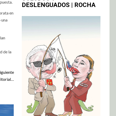
spuesta.
DESLENGUADOS | ROCHA
orata en
o una
lan
d de la
iguiente
itorial…