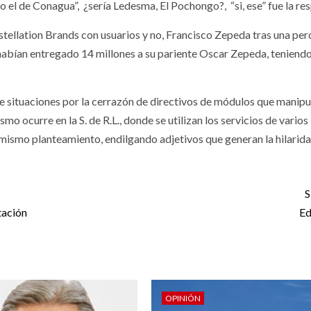
o el de Conagua”,
¿sería Ledesma, El Pochongo?,
“si, ese” fue la re
nstellation Brands con usuarios y no, Francisco Zepeda tras una per
le habían entregado 14 millones a su pariente Oscar Zepeda, teniend
de situaciones por la cerrazón de directivos de módulos que manipu
 ocurre en la S. de R.L., donde se utilizan los servicios de varios
mismo planteamiento, endilgando adjetivos que generan la hilarida
S
tación
Ed
OPINIÓN