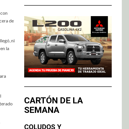
 con
ecera de
legó, ni
en la
para
l
CARTÓN DE LA
lterado
SEMANA
r
COLUDOS Y