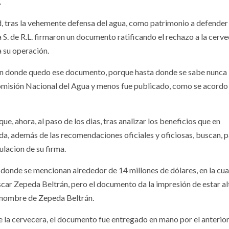
.
, tras la vehemente defensa del agua, como patrimonio a defender
a S. de R.L. firmaron un documento ratificando el rechazo a la cerv
a su operación.
 en donde quedo ese documento, porque hasta donde se sabe nunca l
Comisión Nacional del Agua y menos fue publicado, como se acordo 
e, ahora, al paso de los dias, tras analizar los beneficios que en
da, además de las recomendaciones oficiales y oficiosas, buscan, 
anulacion de su firma.
 donde se mencionan alrededor de 14 millones de dólares, en la cua
 Oscar Zepeda Beltrán, pero el documento da la impresión de estar a
el nombre de Zepeda Beltrán.
e la cervecera, el documento fue entregado en mano por el anterio