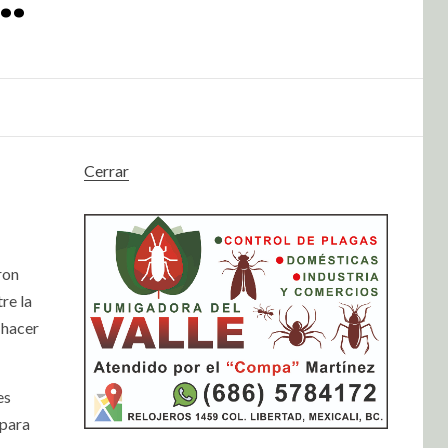
Cerrar
ron
re la
 hacer
es
 para