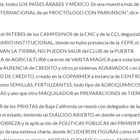
e, todos LOS PAÍSES ÁRABES Y MÉXICO. En una muestra más de 
 INTERNACIONAL de un PROCTÓLOGO CON PARKINSON”, dice
el INTERES de los CAMPESINOS de la CNC y de la CCI, degusta
RIO INSTITUCIONAL, donde no hubo presencia de la
FEPR, ni 
VAN LA TIERRA, NO PUEDEN SALIR del CLUB de la PUERTA
ARIA de AGRICULTURA carecen de VARITA MAGICA para soluciona
la AUSENCIA de CREDITO y otros problemas AGRAVADOS con l
DE CRÉDITO, creado en la COPARMEX a instancia de CENTR
omo SEMILLAS, FERTILIZANTES, todo tipo de AGROQUIMICOS
IAS y uno que otro MAQUILADOR en PREPARACIONES de TIE
 los PRIISTAS de Baja California se reunió con delegados de la
el estado, teniendo un DIÁLOGO ABIERTO en donde se compart
POBREZA y la aplicación de POLÍTICAS PÚBLICAS del PRIMER 
ego de una extensa charla, donde ACUDIERON FIGURAS como el A
cta del mismo municipio, NEREIDA FUENTES González, ENRIQUE