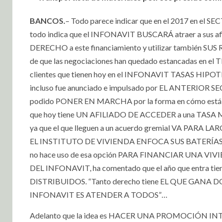
BANCOS.
– Todo parece indicar que en el 2017 en el
todo indica que el INFONAVIT BUSCARÁ atraer a sus
DERECHO a este financiamiento y utilizar también
de que las negociaciones han quedado estancadas en
clientes que tienen hoy en el INFONAVIT TASAS HI
incluso fue anunciado e impulsado por EL ANTERIOR SE
podido PONER EN MARCHA por la forma en cómo está
que hoy tiene UN AFILIADO DE ACCEDER a una TASA
ya que el que lleguen a un acuerdo gremial VA PARA L
EL INSTITUTO DE VIVIENDA ENFOCA SUS BATERÍAS e
no hace uso de esa opción PARA FINANCIAR UNA VIVI
DEL INFONAVIT, ha comentado que el año que entr
DISTRIBUIDOS. “Tanto derecho tiene EL QUE GANA DOS
INFONAVIT ES ATENDER A TODOS”…
Adelanto que la idea es HACER UNA PROMOCIÓN IN