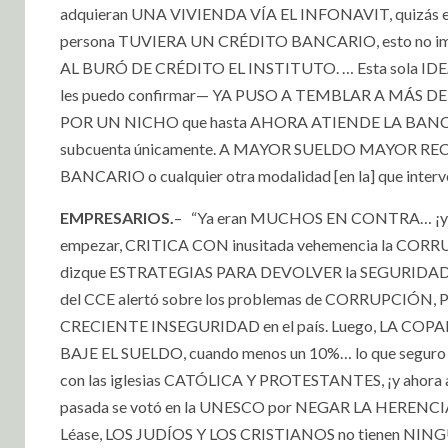
adquieran UNA VIVIENDA VÍA EL INFONAVIT, quizás en
persona TUVIERA UN CRÉDITO BANCARIO, esto no i
AL BURÓ DE CRÉDITO EL INSTITUTO. … Esta sola IDEA
les puedo confirmar— YA PUSO A TEMBLAR A MÁS DE 
POR UN NICHO que hasta AHORA ATIENDE LA BANCA, y 
subcuenta únicamente. A MAYOR SUELDO MAYOR R
BANCARIO o cualquier otra modalidad [en la] que interv
EMPRESARIOS.
–
“Ya eran MUCHOS EN CONTRA… ¡y p
empezar, CRITICA CON inusitada vehemencia la COR
dizque ESTRATEGIAS PARA DEVOLVER la SEGURIDAD PÚB
del CCE alertó sobre los problemas de CORRUPCIÓ
CRECIENTE INSEGURIDAD en el país. Luego, LA COPAR
BAJE EL SUELDO, cuando menos un 10%… lo que segu
con las iglesias CATÓLICA Y PROTESTANTES, ¡y aho
pasada se votó en la UNESCO por NEGAR LA HEREN
Léase, LOS JUDÍOS Y LOS CRISTIANOS no tienen NINGÚN