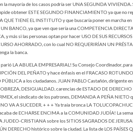
 la mayoría de los casos podría ser UNA SEGUNDA VIVIENDA. S
mpide obtener ESTE SEGUNDO FINANCIAMIENTO ya que no re
 QUE TIENE EL INSTITUTO y que buscaría poner en marcha en
UN BANCO, ya que ven que sería una COMPETENCIA DIRECTA 
más si las personas optan por hacer USO DE SUS RECURSOS 
ECURSO AHORRADO, con lo cual NO REQUERIRÍAN UN PRÉS
enga la banca.
arió LA ABUELA EMPRESARIAL! Su Consejo Coordinador, para
RUPCIÓN DEL PEÑATO y hace énfasis en el FRACASO ROTUNDO 
LICA a los ciudadanos. JUAN PABLO Castañón, dirigente en 
N, POBREZA, DESIGUALDAD, carencias de ESTADO DE DERECHO
MEX, el sindicato de los patrones, DEMANDA A PEÑA NIETO q
ro NO VA A SUCEDER. + + + Ya traía bronca LA TOLUCOPACHU
ra acaba de ECHARSE ENCIMA a la COMUNIDAD JUDÍA! La sema
CIA JUDEO-CRISTIANA sobre los SITIOS SAGRADOS DE JERUSA
 DERECHO histórico sobre la ciudad. La lista de LOS PAÍSES 