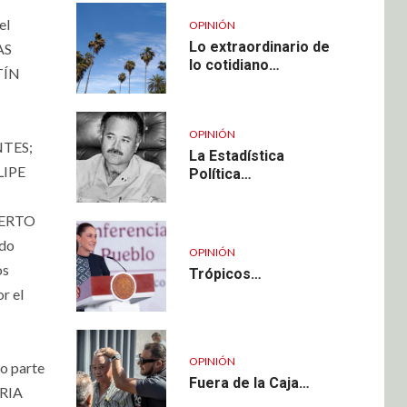
el
OPINIÓN
Lo extraordinario de
AS
lo cotidiano…
TÍN
OPINIÓN
NTES;
La Estadística
LIPE
Política…
BERTO
ado
OPINIÓN
os
Trópicos…
r el
OPINIÓN
o parte
Fuera de la Caja…
ARIA