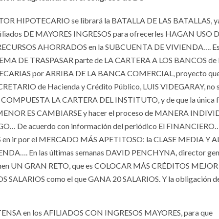
 SECTOR HIPOTECARIO se librará la BATALLA DE LAS BATALLAS, y
 afiliados DE MAYORES INGRESOS para ofrecerles HAGAN USO 
 SUS RECURSOS AHORRADOS en la SUBCUENTA DE VIVIENDA…. Est
 el TEMA DE TRASPASAR parte de LA CARTERA A LOS BANCOS de 
POTECARIAS por ARRIBA DE LA BANCA COMERCIAL, proyecto qu
CRETARIO de Hacienda y Crédito Público, LUIS VIDEGARAY, no s
 COMPUESTA LA CARTERA DEL INSTITUTO, y de que la única 
 MENOR ES CAMBIARSE y hacer el proceso de MANERA INDIVI
ARGO… De acuerdo con información del periódico El FINANCIERO
n ir por el MERCADO MÁS APETITOSO: la CLASE MEDIA Y A
ENDA…. En las últimas semanas DAVID PENCHYNA, director gen
a tienen UN GRAN RETO, que es COLOCAR MÁS CRÉDITOS MEJOR
 SALARIOS como el que GANA 20 SALARIOS. Y la obligación d
TENSA en los AFILIADOS CON INGRESOS MAYORES, para que