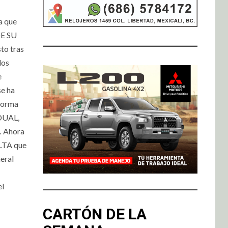
a que
DE SU
o tras
los
e
e ha
forma
DUAL,
… Ahora
LTA que
eral
el
CARTÓN DE LA