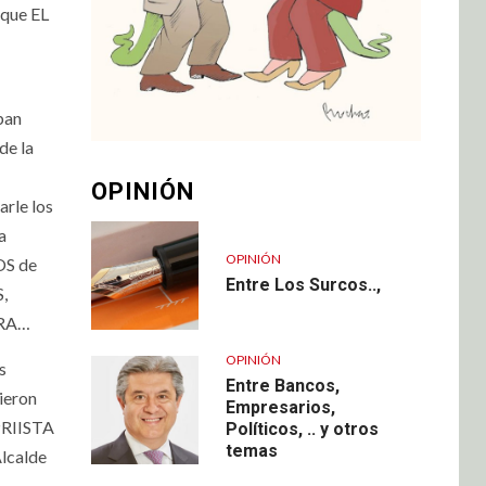
que EL
ban
de la
OPINIÓN
rle los
a
OPINIÓN
OS de
Entre Los Surcos..,
,
RRA…
OPINIÓN
s
Entre Bancos,
ieron
Empresarios,
PRIISTA
Políticos, .. y otros
temas
lcalde