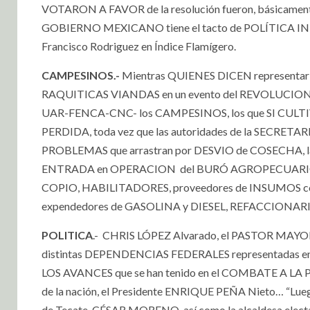
VOTARON A FAVOR de la resolución fueron, básicament
GOBIERNO MEXICANO tiene el tacto de POLÍTICA
Francisco Rodriguez en Índice Flamígero.
CAMPESINOS.-
Mientras QUIENES DICEN representar 
RAQUITICAS VIANDAS en un evento del REVOLUCIONA
UAR-FENCA-CNC- los CAMPESINOS, los que SI CULTI
PERDIDA, toda vez que las autoridades de la SECRET
PROBLEMAS que arrastran por DESVIO de COSECHA, 
ENTRADA en OPERACION
del BURÓ AGROPECUARIO 
COPIO, HABILITADORES, proveedores de INSUMOS c
expendedores de GASOLINA y DIESEL, REFACCIONAR
POLITICA
.-
CHRIS LÓPEZ Alvarado, el PASTOR MAYOR de
distintas DEPENDENCIAS FEDERALES representadas en 
LOS AVANCES que se han tenido en el COMBATE A LA 
de la nación, el Presidente ENRIQUE PEÑA Nieto… “Lu
de Tecate, CÉSAR MORENO, así como la alcaldesa ele