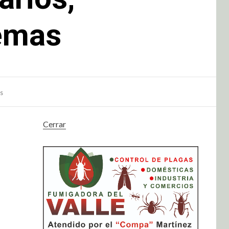
temas
as
Cerrar