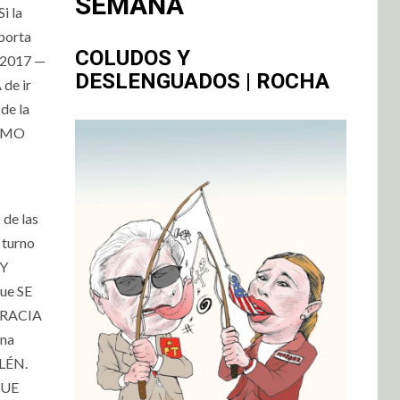
SEMANA
i la
porta
COLUDOS Y
 2017 —
DESLENGUADOS | ROCHA
de ir
de la
TAMO
de las
turno
 Y
ue SE
CRACIA
na
LÉN.
QUE