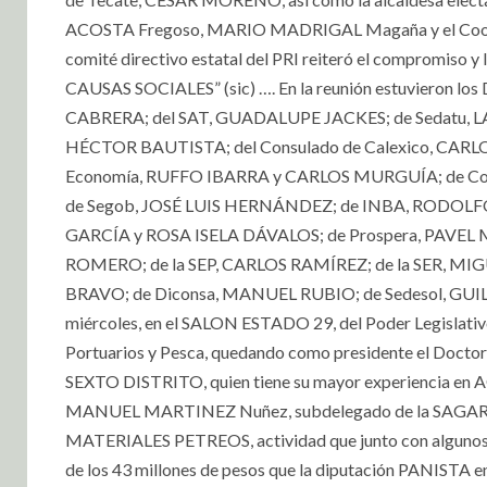
ACOSTA Fregoso, MARIO MADRIGAL Magaña y el Coord
comité directivo estatal del PRI reiteró el compromis
CAUSAS SOCIALES” (sic) …. En la reunión estuvieron
CABRERA; del SAT, GUADALUPE JACKES; de Sedatu, 
HÉCTOR BAUTISTA; del Consulado de Calexico, CARL
Economía, RUFFO IBARRA y CARLOS MURGUÍA; de C
de Segob, JOSÉ LUIS HERNÁNDEZ; de INBA, RODOLFO
GARCÍA y ROSA ISELA DÁVALOS; de Prospera, PAVEL M
ROMERO; de la SEP, CARLOS RAMÍREZ; de la SER, MI
BRAVO; de Diconsa, MANUEL RUBIO; de Sedesol, GU
miércoles, en el SALON ESTADO 29, del Poder Legislat
Portuarios y Pesca, quedando como presidente el Doc
SEXTO DISTRITO, quien tiene su mayor experiencia en A
MANUEL MARTINEZ Nuñez, subdelegado de la SAGA
MATERIALES PETREOS, actividad que junto con algunos
de los 43 millones de pesos que la diputación PANISTA