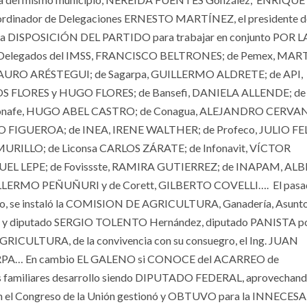
inador de Delegaciones ERNESTO MARTÍNEZ, el presidente d
o y la DISPOSICIÓN DEL PARTIDO para trabajar en conjunto POR L
 los Delegados del IMSS, FRANCISCO BELTRONES; de Pemex, MAR
LAURO ARÉSTEGUI; de Sagarpa, GUILLERMO ALDRETE; de API,
OS FLORES y HUGO FLORES; de Bansefi, DANIELA ALLENDE; de
onafe, HUGO ABEL CASTRO; de Conagua, ALEJANDRO CERVA
 FIGUEROA; de INEA, IRENE WALTHER; de Profeco, JULIO FE
URILLO; de Liconsa CARLOS ZÁRATE; de Infonavit, VÍCTOR
GUEL LEPE; de Fovissste, RAMIRA GUTIERREZ; de INAPAM, AL
ILLERMO PEÑUÑURI y de Corett, GILBERTO COVELLI….
El pas
ivo, se instaló la COMISION DE AGRICULTURA, Ganadería, Asunt
tor y diputado SERGIO TOLENTO Hernández, diputado PANISTA po
GRICULTURA, de la convivencia con su consuegro, el Ing. JUAN
RPA… En cambio EL GALENO si CONOCE del ACARREO de
 familiares desarrollo siendo DIPUTADO FEDERAL, aprovechand
 en el Congreso de la Unión gestionó y OBTUVO para la INNECES