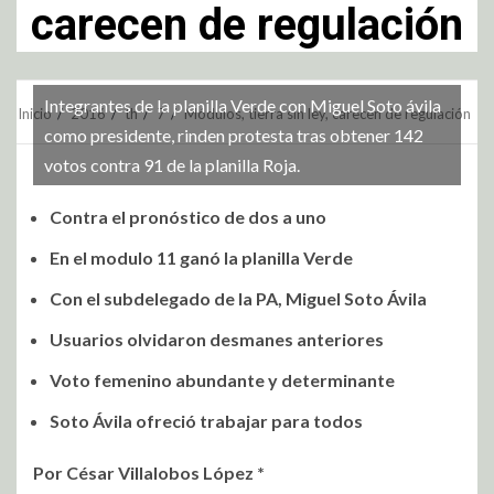
carecen de regulación
Integrantes de la planilla Verde con Miguel Soto ávila
Inicio
2016
th
7
Módulos, tierra sin ley, carecen de regulación
como presidente, rinden protesta tras obtener 142
votos contra 91 de la planilla Roja.
Contra el pronóstico de dos a uno
En el modulo 11 ganó la planilla Verde
Con el subdelegado de la PA, Miguel Soto Ávila
Usuarios olvidaron desmanes anteriores
Voto femenino abundante y determinante
Soto Ávila ofreció trabajar para todos
Por César Villalobos López *