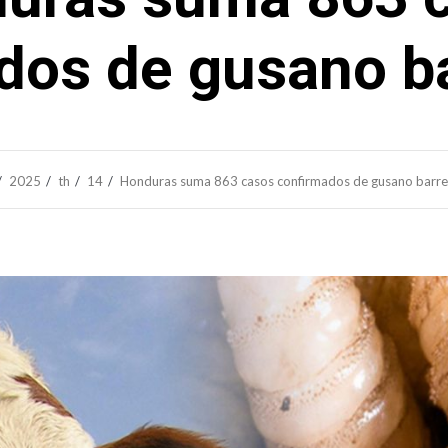
dos de gusano b
2025
th
14
Honduras suma 863 casos confirmados de gusano barr