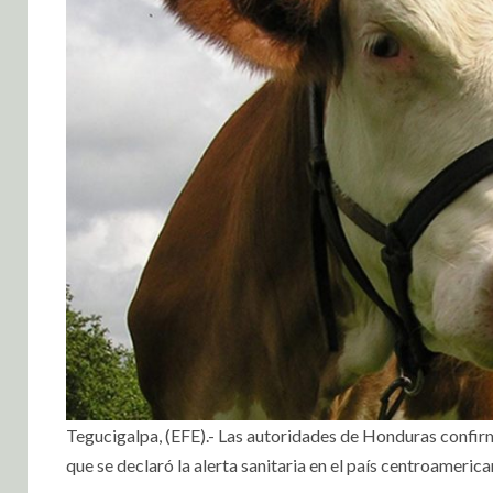
Tegucigalpa, (EFE).- Las autoridades de Honduras confir
que se declaró la alerta sanitaria en el país centroameri