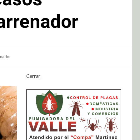
arrenador
enador
Cerrar