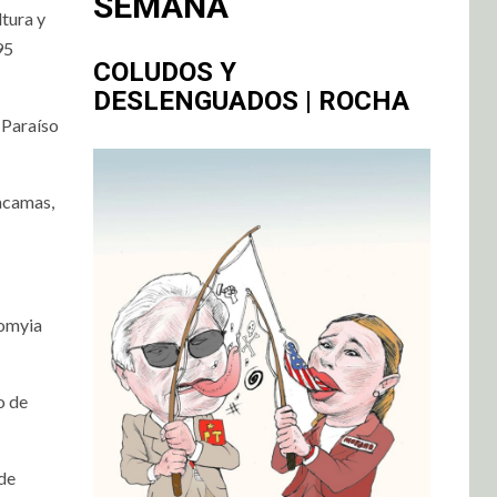
SEMANA
ltura y
95
COLUDOS Y
DESLENGUADOS | ROCHA
 Paraíso
tacamas,
iomyia
o de
de