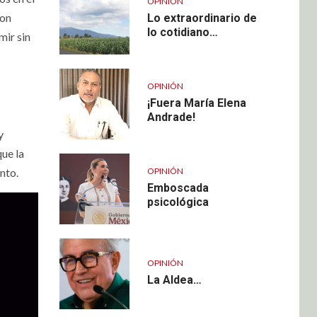
OPINIÓN
ron
Lo extraordinario de
lo cotidiano…
mir sin
OPINIÓN
¡Fuera María Elena
Andrade!
y
ue la
ento.
OPINIÓN
Emboscada
psicológica
OPINIÓN
La Aldea…