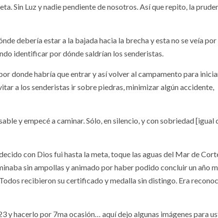
eta. Sin Luz y nadie pendiente de nosotros. Así que repito, la prude
de debería estar a la bajada hacia la brecha y esta no se veía por
do identificar por dónde saldrían los senderistas.
or donde habría que entrar y así volver al campamento para iniciar
tar a los senderistas ir sobre piedras, minimizar algún accidente,
le y empecé a caminar. Sólo, en silencio, y con sobriedad [igual 
decido con Dios fui hasta la meta, toque las aguas del Mar de Cort
erminaba sin ampollas y animado por haber podido concluir un año m
Todos recibieron su certificado y medalla sin distingo. Era reconoc
023 y hacerlo por 7ma ocasión… aquí dejo algunas imágenes para us