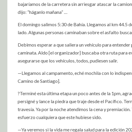
bajaríamos de la carretera sin arriesgar atascar la camion
dijo: “háganlo mañana” …
El domingo salimos 5:30 de Bahía. Llegamos al km 44.5 dón
lado. Algunas personas caminaban sobre el asfalto buscan
Debimos esperar a que saliera un vehículo para entender p
caminata. Aldo [el organizador] buscaba otra ruta para evi
asegurarse que los vehículos, todos, pudiesen salir.
—Llegamos al campamento, eché mochila con lo indispensab
Camino de Santiago].
?Terminé esta última etapa un poco antes de la 1pm, agra
persigné y lance la piedra que traje desde el Pacífico. T
travesía. Ya por la noche atendimos la cena y premiación. 
esfuerzo cualquiera que este hubiese sido.
—Ya veremos si la vida me regala salud para la edición 2