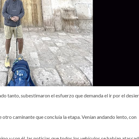
o tanto, subestimaron el esfuerzo que demanda el ir por el desier
e otro caminante que concluía la etapa. Venían andando lento, con
po y con él, las noticias que todos los vehículos se habían atascad