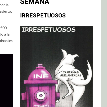
SEMANA
por la
esierto,
IRRESPETUOSOS
r 500
o a la
minantes