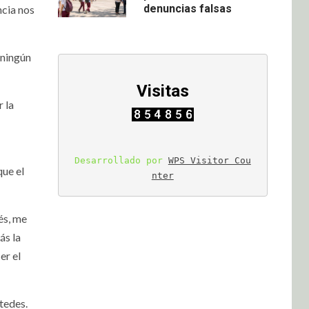
denuncias falsas
ncia nos
 ningún
Visitas
 la
Desarrollado por 
WPS Visitor Cou
que el
nter
és, me
ás la
er el
tedes.