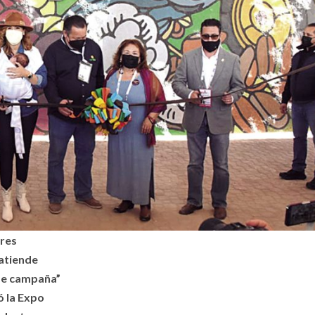
ores
 atiende
de campaña”
ó la Expo