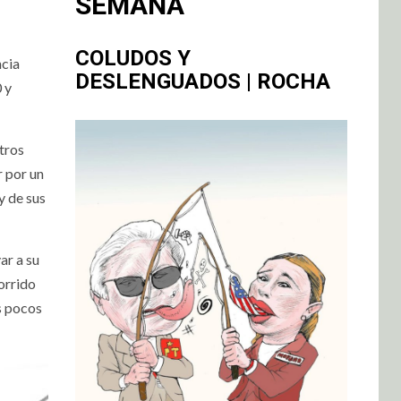
SEMANA
COLUDOS Y
ncia
DESLENGUADOS | ROCHA
 y
tros
r por un
y de sus
ar a su
corrido
os pocos