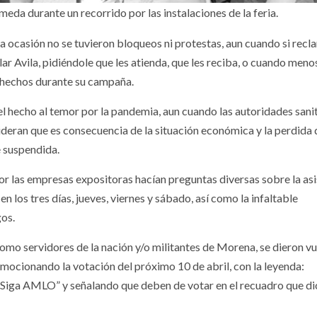
eda durante un recorrido por las instalaciones de la feria.
sta ocasión no se tuvieron bloqueos ni protestas, aun cuando si rec
r Avila, pidiéndole que les atienda, que les reciba, o cuando menos
 hechos durante su campaña.
el hecho al temor por la pandemia, aun cuando las autoridades sanit
deran que es consecuencia de la situación económica y la perdida 
e suspendida.
r las empresas expositoras hacían preguntas diversas sobre la asi
en los tres días, jueves, viernes y sábado, así como la infaltable
gos.
omo servidores de la nación y/o militantes de Morena, se dieron v
omocionando la votación del próximo 10 de abril, con la leyenda:
iga AMLO” y señalando que deben de votar en el recuadro que di