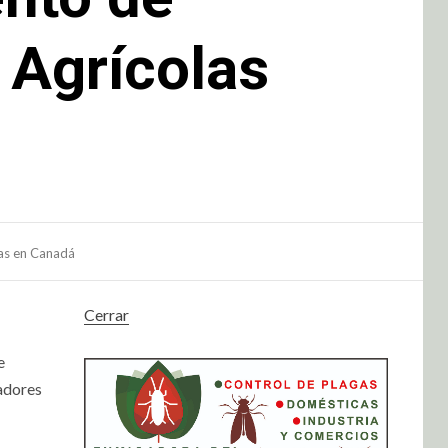
 Agrícolas
as en Canadá
Cerrar
e
adores