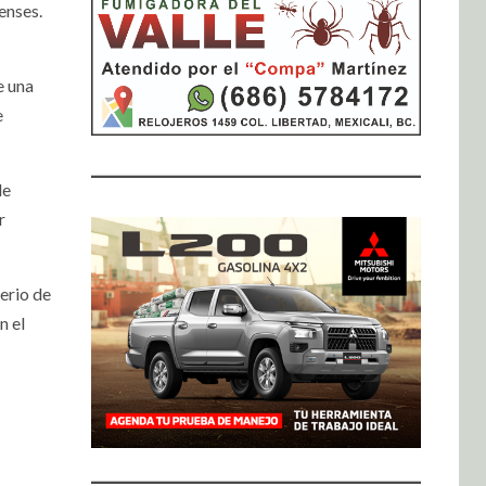
enses.
e una
e
de
r
erio de
n el