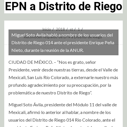
EPN a Distrito de Riego
Inicio
2018
st
1
Miguel Soto Avila habló a nombre de los usuarios del
Reconocen respaldo de EPN a Distrito de Riego
Distrito de Riego 014 ante el presidente Enrique Peña
Nieto, durante la reunión de la ANUR.
CIUDAD DE MÉXICO. – “Nos es grato, señor
Presidente, venir desde nuestras tierras, desde el Valle de
Mexicali, San Luis Río Colorado, a externarle nuestro más
profundo agradecimiento por su preocupación, por la
problemática de nuestro Distrito de Riego”.
Miguel Soto Ávila, presidente del Módulo 11 del valle de
Mexicali, afirmó lo anterior al hablar, a nombre de los
usuarios del Distrito de Riego 014 Rio Colorado, ante el