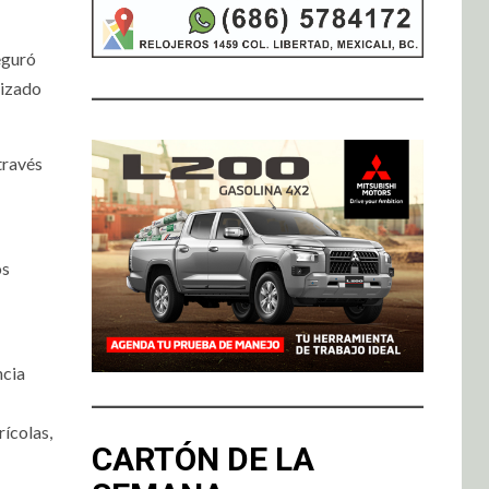
eguró
lizado
través
os
ncia
rícolas,
CARTÓN DE LA