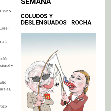
SEMANA
l único
COLUDOS Y
DESLENGUADOS | ROCHA
iselli,
ra la
ucción
cional y
altó
urales,
tizó