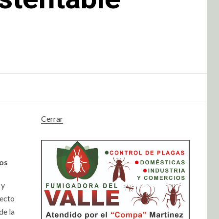
Cerrar
ños
 y
fecto
de la