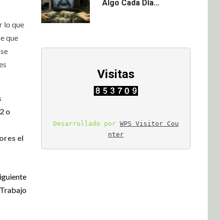
Algo Cada Día…
lo que
se que
 se
es
Visitas
s
2 o
Desarrollado por 
WPS Visitor Cou
nter
ores el
iguiente
 Trabajo