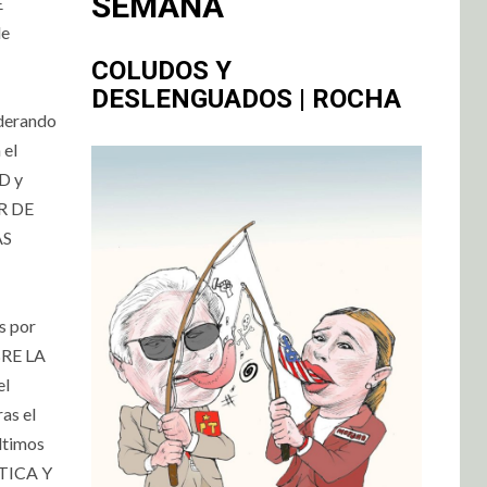
SEMANA
E
de
COLUDOS Y
DESLENGUADOS | ROCHA
derando
 el
D y
AR DE
AS
 por
BRE LA
el
as el
ltimos
TICA Y