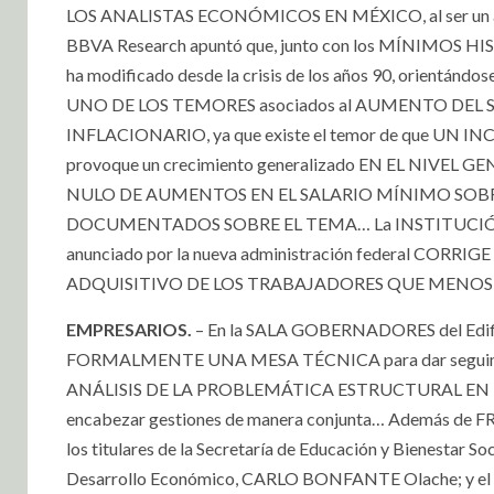
LOS ANALISTAS ECONÓMICOS EN MÉXICO, al ser un asunto 
BBVA Research apuntó que, junto con los MÍNIMOS HIS
ha modificado desde la crisis de los años 90, orien
UNO DE LOS TEMORES asociados al AUMENTO DEL SAL
INFLACIONARIO, ya que existe el temor de que 
provoque un crecimiento generalizado EN EL NIVEL
NULO DE AUMENTOS EN EL SALARIO MÍNIMO SOBRE L
DOCUMENTADOS SOBRE EL TEMA… La INSTITUCIÓN
anunciado por la nueva administración federal 
ADQUISITIVO DE LOS TRABAJADORES QUE MENOS
EMPRESARIOS.
– En la SALA GOBERNADORES del Edif
FORMALMENTE UNA MESA TÉCNICA para dar seguimien
ANÁLISIS DE LA PROBLEMÁTICA ESTRUCTURAL EN MATE
encabezar gestiones de manera conjunta… Además de F
los titulares de la Secretaría de Educación y Bienesta
Desarrollo Económico, CARLO BONFANTE Olache; y el 