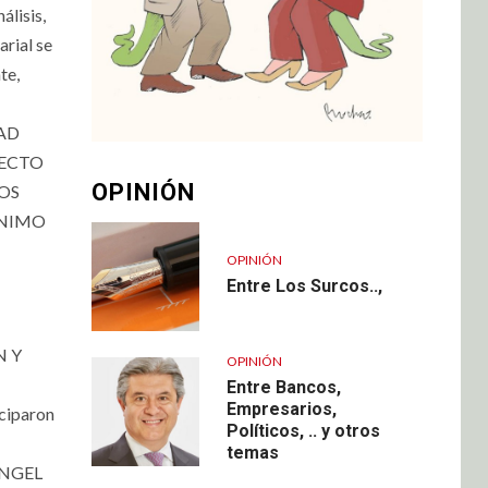
lisis,
rial se
te,
DAD
FECTO
OPINIÓN
IOS
ÍNIMO
OPINIÓN
Entre Los Surcos..,
N Y
OPINIÓN
Entre Bancos,
Empresarios,
ciparon
Políticos, .. y otros
temas
 ÁNGEL