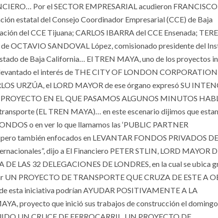
INANCIERO… Por el SECTOR EMPRESARIAL acudieron FRANCISCO
ón estatal del Consejo Coordinador Empresarial (CCE) de Baja
ntación del CCE Tijuana; CARLOS IBARRA del CCE Ensenada; TER
s de OCTAVIO SANDOVAL López, comisionado presidente del Inst
Estado de Baja California… El TREN MAYA, uno de los proyectos in
levantado el interés de THE CITY OF LONDON CORPORATION, 
, CARLOS URZÚA, el LORD MAYOR de ese órgano expresó SU INT
ra… “EL PROYECTO EN EL QUE PASAMOS ALGUNOS MINUTOS H
de transporte (EL TREN MAYA)… en este escenario dijimos que est
OS o en ver lo que llamamos las ‘PUBLIC PARTNER
o, pero también enfocados en LEVANTAR FONDOS PRIVADOS D
rnacionales”, dijo a El Financiero PETER STLIN, LORD MAYOR 
A DE LAS 32 DELEGACIONES DE LONDRES, en la cual se ubica g
 inaugurar UN PROYECTO DE TRANSPORTE QUE CRUZA DE ESTE A 
s de esta iniciativa podrían AYUDAR POSITIVAMENTE A LA
yecto que inició sus trabajos de construcción el doming
RUIDO UN CRUCE DE FERROCARRIL, UN PROYECTO DE