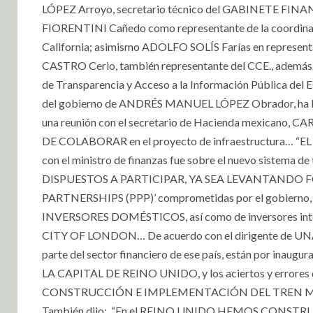
LÓPEZ Arroyo, secretario técnico del GABINETE F
FIORENTINI Cañedo como representante de la coordinaci
California; asimismo ADOLFO SOLÍS Farías en represe
CASTRO Cerio, también representante del CCE., ademá
de Transparencia y Acceso a la Información Pública del 
del gobierno de ANDRÉS MANUEL LÓPEZ Obrador, ha 
una reunión con el secretario de Hacienda mexicano
DE COLABORAR en el proyecto de infraestructu
con el ministro de finanzas fue sobre el nuevo sistema 
DISPUESTOS A PARTICIPAR, YA SEA LEVANTANDO FOND
PARTNERSHIPS (PPP)’ comprometidas por el gobiern
INVERSORES DOMÉSTICOS, así como de inversores inte
CITY OF LONDON… De acuerdo con el dirigente de UN
parte del sector financiero de ese país, están por
LA CAPITAL DE REINO UNIDO, y los aciertos y errore
CONSTRUCCIÓN E IMPLEMENTACIÓN DEL TREN MAYA, pro
También dijo: “En el REINO UNIDO HEMOS CONST