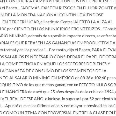
RAN CONDUCIR A CAMBIOS PROFUNDOS EN EL PROCESO D
 el Banco… “ADEMÁS, EXISTEN RIESGOS EN EL HORIZONTE 
OTIZACIÓN DE LA MONEDA NACIONAL CONTINÚE VIÉNDOSE
ó… EN TERCER LUGAR, el Instituto Central ALERTÓ LA ALZA AL
y de 100 por CIENTO EN LOS MUNICIPIOS FRONTERIZOS…”Consi
 MÍNIMO, además de su posible impacto directo, se enfrenta
LARIALES QUE REBASEN LAS GANANCIAS EN PRODUCTIVIDA
eo formal y en los precios”… Por tanto, dijo el Banco, PARA ELEV
S SALARIOS ES NECESARIO CONSIDERAR EL PAPEL DE OTR
 LA COMPETENCIA EN AQUELLOS SECTORES DE BIENES Y
 LA CANASTA DE CONSUMO DE LOS SEGMENTOS DE LA
 AL SALARIO MÍNIMO EN MÉXICO de 88.36 a 102.68 pesos
 ADQUISITIVO de los que menos ganan, con un EFECTO NULO SO
NANCIERA destacó que 25 años después de la crisis de 1994, 
L DE ESE AÑO, e incluso, lo superará por 52 por ciento tr
… Apuntó que en los últimos años, y con mayor intensidad en los ú
DO COMO UN TEMA CONTROVERSIAL ENTRE LA CLASE POLÍ