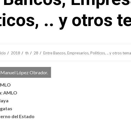
ticos, .. y otros 
icio
2018
th
28
Entre Bancos, Empresarios, Políticos, .. y otros tem
 Manuel López Obrador.
 AMLO
la: AMLO
Maya
ogatas
ierno del Estado