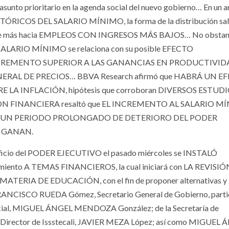
prioritario en la agenda social del nuevo gobierno… En un aná
TÓRICOS DEL SALARIO MÍNIMO, la forma de la distribución sala
tándose más hacia EMPLEOS CON INGRESOS MÁS BAJOS… No obstan
ARIO MÍNIMO se relaciona con su posible EFECTO
UN INCREMENTO SUPERIOR A LAS GANANCIAS EN PRODUCTIVI
 GENERAL DE PRECIOS… BBVA Research afirmó que HABRÁ UN E
A INFLACIÓN, hipótesis que corroboran DIVERSOS ESTUD
 FINANCIERA resaltó que EL INCREMENTO AL SALARIO M
CORRIGE UN PERIODO PROLONGADO DE DETERIORO DEL PODER
 GANAN.
icio del PODER EJECUTIVO el pasado miércoles se INSTALÓ
to A TEMAS FINANCIEROS, la cual iniciará con LA REVISIÓ
RIA DE EDUCACIÓN, con el fin de proponer alternativas y
RANCISCO RUEDA Gómez, Secretario General de Gobierno, parti
r Social, MIGUEL ÁNGEL MENDOZA González; de la Secretaría de
Director de Issstecali, JAVIER MEZA López; así como MIGUEL