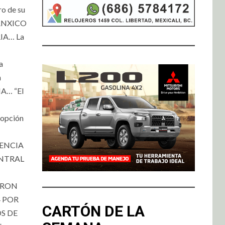
 de su
BANXICO
IA… La
a
n
A… “El
opción
RENCIA
ENTRAL
TARON
4 POR
CARTÓN DE LA
OS DE