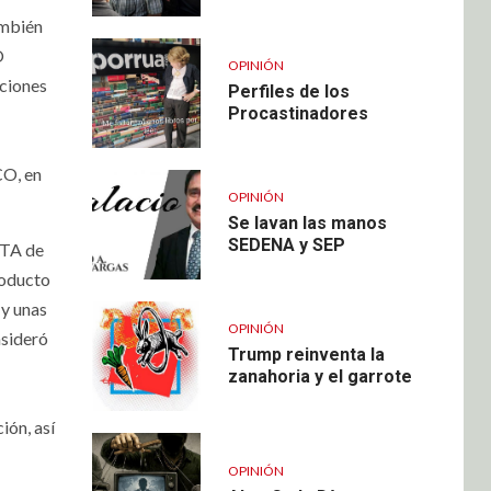
ambién
O
OPINIÓN
cciones
Perfiles de los
Procastinadores
O, en
OPINIÓN
Se lavan las manos
SEDENA y SEP
TA de
roducto
y unas
OPINIÓN
sideró
Trump reinventa la
zanahoria y el garrote
ón, así
OPINIÓN