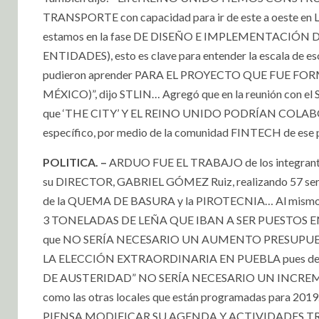
TRANSPORTE con capacidad para ir de este a oeste en Lo
estamos en la fase DE DISEÑO E IMPLEMENTACIÓ
ENTIDADES), esto es clave para entender la escala de eso
pudieron aprender PARA EL PROYECTO QUE FUE 
MÉXICO)”, dijo STLIN… Agregó que en la reunión con e
que ‘THE CITY’ Y EL REINO UNIDO PODRÍAN COLA
específico, por medio de la comunidad FINTECH de ese p
POLITICA. –
ARDUO FUE EL TRABAJO de los integran
su DIRECTOR, GABRIEL GÓMEZ Ruiz, realizando 57 servici
de la QUEMA DE BASURA y la PIROTECNIA… Al mismo 
3 TONELADAS DE LEÑA QUE IBAN A SER PUESTOS EN
que NO SERÍA NECESARIO UN AUMENTO PRESUPUESTAL pa
LA ELECCIÓN EXTRAORDINARIA EN PUEBLA pues deb
DE AUSTERIDAD” NO SERÍA NECESARIO UN INCREMENTO 
como las otras locales que están programadas para 
PIENSA MODIFICAR SU AGENDA Y ACTIVIDADES TR