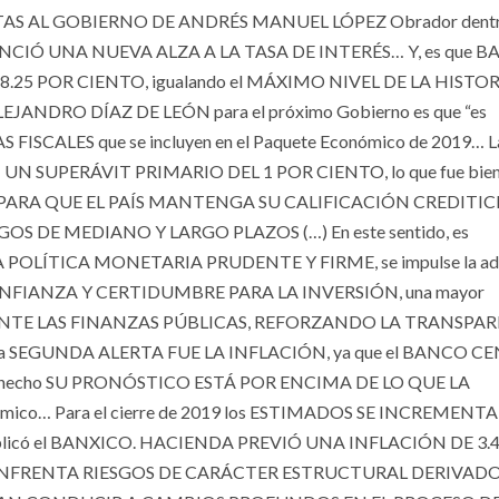
TAS AL GOBIERNO DE ANDRÉS MANUEL LÓPEZ Obrador dentro
UNCIÓ UNA NUEVA ALZA A LA TASA DE INTERÉS… Y, es que 
25 POR CIENTO, igualando el MÁXIMO NIVEL DE LA HISTOR
 ALEJANDRO DÍAZ DE LEÓN para el próximo Gobierno es que “es
 FISCALES que se incluyen en el Paquete Económico de 2019… L
N UN SUPERÁVIT PRIMARIO DEL 1 POR CIENTO, lo que fue bie
VE PARA QUE EL PAÍS MANTENGA SU CALIFICACIÓN CREDITICI
DE MEDIANO Y LARGO PLAZOS (…) En este sentido, es
UNA POLÍTICA MONETARIA PRUDENTE Y FIRME, se impulse la ad
FIANZA Y CERTIDUMBRE PARA LA INVERSIÓN, una mayor
EMENTE LAS FINANZAS PÚBLICAS, REFORZANDO LA TRANSPA
La SEGUNDA ALERTA FUE LA INFLACIÓN, ya que el BANCO C
, y de hecho SU PRONÓSTICO ESTÁ POR ENCIMA DE LO QUE LA
ómico… Para el cierre de 2019 los ESTIMADOS SE INCREMEN
plicó el BANXICO. HACIENDA PREVIÓ UNA INFLACIÓN DE 3.
CIÓN ENFRENTA RIESGOS DE CARÁCTER ESTRUCTURAL DERIVAD