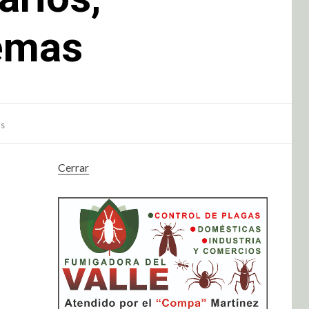
temas
as
Cerrar