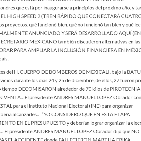
ndres que está por inaugurarse a principios del próximo año, y t
N DEL HIGH SPEED 2 (TREN RÁPIDO QUE CONECTARÁ CUATR
s proyectos, qué funcionó bien, qué no funcionó tan bien y qué le
FORMALMENTE ANUNCIADO Y SERÁ DESARROLLADO AQUÍ (EN
l SECRETARIO MEXICANO también discutieron alternativas en las
BORAR PARA AMPLIAR LA INCLUSIÓN FINANCIERA EN MÉXIC
aís.
tes del H. CUERPO DE BOMBEROS DE MEXICALI, bajo la BATU
os durante los días 24 y 25 de diciembre, de ellos, 27 fueron p
tiempo DECOMISARON alrededor de 70 kilos de PIROTECNIA 
 VENTA…El presidente ANDRÉS MANUEL LÓPEZ Obrador con
ra el Instituto Nacional Electoral (INE) para organizar
ería alcanzarles… “YO CONSIDERO QUE EN ESTA ETAPA
EN EL PRESUPUESTO y deberían lograr organizar la elecci
2019… El presidente ANDRÉS MANUEL LÓPEZ Obrador dijo que NO
AS EL ACCIDENTE donde FALLECIERON MARTHA ERIKA