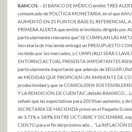
BANCOS.
– El BANCO DE MÉXICO emitió TRES ALER
comunicado de POLÍTICA MONETARIA, en el que AN
AUMENTÓ EN 25 PUNTOS BASE EL REFERENCIAL, A 8.
PRIMERA ALERTA que emitió el Instituto dirigido por
particularmente relevante que” SE CUMPLAN LAS METAS
Secretaría de Hacienda entregó un PRESUPUESTO CO
recibido por los mercados, y CUMPLIRLO SERÁ CLA
ENTORNO ACTUAL PRESENTA IMPORTANTES RIESGOS 
particularmente importante que además de SEGUIR 
de MEDIDAS QUE PROPICIEN UN AMBIENTE DE CON
productividad y que se CONSOLIDEN SOSTENIBL
Y LA RENDICIÓN DE CUENTAS”, detalló BANXICO… 
señaló que las expectativas para 2019 han aumento
SECRETARÍA DE HACIENDA prevé en el Paquete Econ
de 3.71% a 3.89% ENTRE OCTUBRE Y DICIEMBRE, ex
CIENTO para el fin del próximo año… “La INFLA