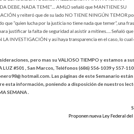
NADA DEBE, NADA TEME”… AMLO señaló que MANTIENE SU
 y reiteró que de su lado NO TIENE NINGÚN TEMOR por 
 que “quien lucha por la justicia no tiene nada que temer”, una fra
a justificar la falta de seguridad al asistir a mítines…. Señaló que
INVESTIGACIÓN y así haya transparencia en el caso, lo cual 
nsideraciones, pero mas su VALIOSO TIEMPO y estamos a su
UZ #501 , San Marcos, Teléfonos (686) 556-1039 y 557-110
ionero98@ hotmail.com. Las páginas de este Semanario están
re esta información, poniendo a disposición de nuestros lect
MA SEMANA .
S
Proponen nueva Ley Federal del