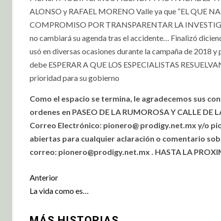
ALONSO y RAFAEL MORENO Valle ya que “EL QUE 
COMPROMISO POR TRANSPARENTAR LA INVESTIGACIÓN
no cambiará su agenda tras el accidente… Finalizó diciendo
usó en diversas ocasiones durante la campaña de 2018 y par
debe ESPERAR A QUE LOS ESPECIALISTAS RESUELVAN LA 
prioridad para su gobierno
Como el espacio se termina, le agradecemos sus co
ordenes en PASEO DE LA RUMOROSA Y CALLE DE LA L
Correo Electrónico: pionero@ prodigy.net.mx y/o p
abiertas para
cualquier aclaración o comentario sob
correo:
pionero@prodigy.net.mx
. H
ASTA LA PROXI
Anterior
La vida como es…
MÁS HISTORIAS