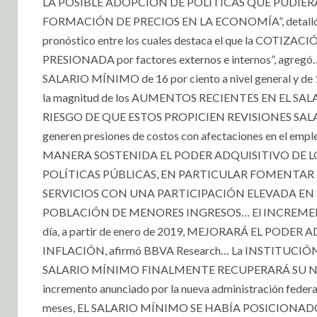
LA POSIBLE ADOPCIÓN DE POLÍTICAS QUE PUDIE
FORMACIÓN DE PRECIOS EN LA ECONOMÍA”, detalló
pronóstico entre los cuales destaca el que la C
PRESIONADA por factores externos e internos”, agreg
SALARIO MÍNIMO de 16 por ciento a nivel general 
la magnitud de los AUMENTOS RECIENTES EN EL SALARIO
RIESGO DE QUE ESTOS PROPICIEN REVISIONES SA
generen presiones de costos con afectaciones en el empl
MANERA SOSTENIDA EL PODER ADQUISITIVO DE LO
POLÍTICAS PÚBLICAS, EN PARTICULAR FOMENTAR
SERVICIOS CON UNA PARTICIPACIÓN ELEVADA EN
POBLACIÓN DE MENORES INGRESOS… El INCREMENTO
día, a partir de enero de 2019, MEJORARÁ EL PODER
INFLACIÓN, afirmó BBVA Research… La INSTITUCIÓN FI
SALARIO MÍNIMO FINALMENTE RECUPERARÁ SU NIVEL REA
incremento anunciado por la nueva administración federal
meses, EL SALARIO MÍNIMO SE HABÍA POSICIONA