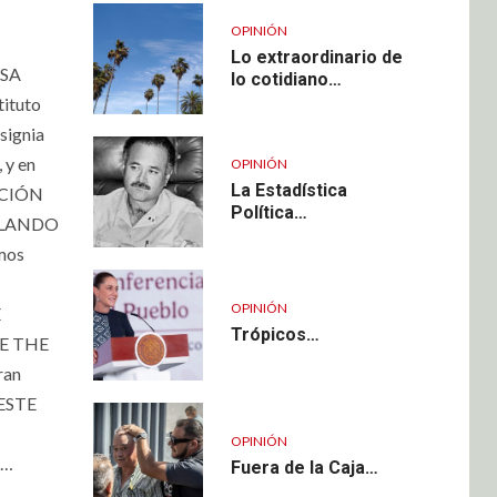
OPINIÓN
Lo extraordinario de
ESA
lo cotidiano…
ituto
signia
y en
OPINIÓN
La Estadística
ENCIÓN
Política…
ABLANDO
amos
OPINIÓN
E
Trópicos…
DE THE
ran
OESTE
OPINIÓN
o…
Fuera de la Caja…