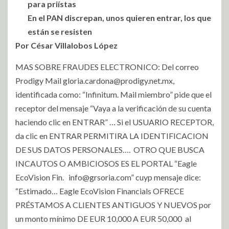
para priístas
En el PAN discrepan, unos quieren entrar, los que
están se resisten
Por César Villalobos López
MAS SOBRE FRAUDES ELECTRONICO: Del correo
Prodigy Mail
gloria.cardona@prodigy.net.mx
,
identificada como: “Infinitum. Mail miembro” pide que el
receptor del mensaje “Vaya a la verificación de su cuenta
haciendo clic en ENTRAR” … Si el USUARIO RECEPTOR,
da clic en ENTRAR PERMITIRA LA IDENTIFICACION
DE SUS DATOS PERSONALES…. OTRO QUE BUSCA
INCAUTOS O AMBICIOSOS ES EL PORTAL “Eagle
EcoVision Fin.
info@grsoria.com
” cuyp mensaje dice:
“Estimado… Eagle EcoVision Financials OFRECE
PRÉSTAMOS A CLIENTES ANTIGUOS Y NUEVOS por
un monto mínimo DE EUR 10,000 A EUR 50,000 al