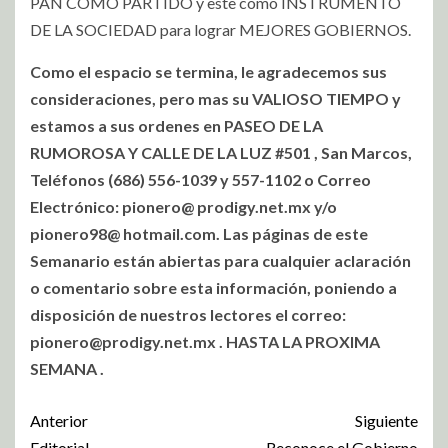
PAN COMO PARTIDO y este como INSTRUMENTO
DE LA SOCIEDAD para lograr MEJORES GOBIERNOS.
Como el espacio se termina, le agradecemos sus
consideraciones, pero mas su VALIOSO TIEMPO y
estamos a sus ordenes en PASEO DE LA
RUMOROSA Y CALLE DE LA LUZ #501 , San Marcos,
Teléfonos (686) 556-1039 y 557-1102 o Correo
Electrónico: pionero@ prodigy.net.mx y/o
pionero98@ hotmail.com. Las páginas de este
Semana
rio están abiertas para cualquier aclaración
o comentario sobre esta información, poniendo a
disposición de nuestros lectores el correo:
pionero@prodigy.net.mx
. HASTA LA PROXIMA
SEMANA .
Anterior
Siguiente
Editorial…
Reconoce el Gobierno