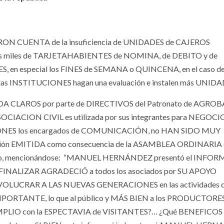
ERON CUENTA de la insuficiencia de UNIDADES de CAJEROS
os miles de TARJETAHABIENTES de NOMINA, de DEBITO y de
, en especial los FINES de SEMANA o QUINCENA, en el caso de
 las INSTITUCIONES hagan una evaluación e instalen más UNID
A CLAROS por parte de DIRECTIVOS del Patronato de AGROBA
SOCIACION CIVIL es utilizada por sus integrantes para NEGOCI
ONES los encargados de COMUNICACIÓN, no HAN SIDO MUY
ación EMITIDA como consecuencia de la ASAMBLEA ORDINARIA 
, mencionándose:
“MANUEL HERNÁNDEZ presentó el INFOR
FINALIZAR AGRADECIÓ a todos los asociados por SU APOYO
NVOLUCRAR A LAS NUEVAS GENERACIONES en las actividades d
PORTANTE, lo que al público y MÁS BIEN a los PRODUCTORE
 CUMPLIO con la ESPECTAVIA de VISITANTES?… ¿Qué BENEFICOS