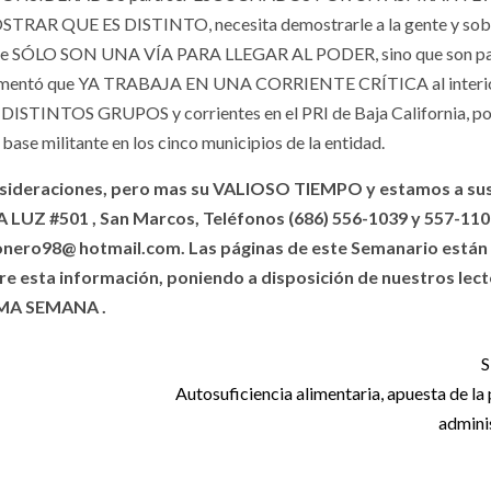
TRAR QUE ES DISTINTO, necesita demostrarle a la gente y sob
ue SÓLO SON UNA VÍA PARA LLEGAR AL PODER, sino que son pa
o y comentó que YA TRABAJA EN UNA CORRIENTE CRÍTICA al interio
TINTOS GRUPOS y corrientes en el PRI de Baja California, por
base militante en los cinco municipios de la entidad.
nsideraciones, pero mas su VALIOSO TIEMPO y estamos a su
UZ #501 , San Marcos, Teléfonos (686) 556-1039 y 557-110
ionero98@ hotmail.com. Las páginas de este Semanario están
re esta información, poniendo a disposición de nuestros lect
MA SEMANA .
S
Autosuficiencia alimentaria, apuesta de la
admini