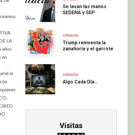
Se lavan las manos
SEDENA y SEP
 Creamos
ATIVA
OPINIÓN
SDE LA
Trump reinventa la
zanahoria y el garrote
6 años
s en
mé la
OPINIÓN
 con
Algo Cada Día…
quienes
ICO,
de OBED
IDO
Visitas