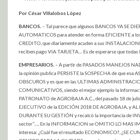
Por César Villalobos López
BANCOS.
– Tal parece que algunos BANCOS YA SE DI
AUTOMATICOS para atender en forma EFICIENTE a l
CREDITO, que diariamente acuden a sus INSTALACIONES
reciben pago VIA TARJETA… Es de esperarse que todas
EMPRESARIOS.
– A partir de PASADOS MANEJOS NAD
la opinión publica PERSISTE la SOSPECHA de que esa A
OBSCUROS y es que en las ULTIMAS ADMINISTRACI
COMUNICATIVOS, siendo el mejor ejemplo la inform
PATRONATO de AGROBAJA A.C., del pasado 18 de julio
EJECUTIVO de la EDICIÓN 2018 DE AGROBAJA, y AL 
DURANTE SU GESTIÓN y recalcó la importancia de I
sector”…. En la INFORMACION se OMITIO LO MAS IM
interesa: ¿Cuál fue el resultado ECONOMICO?, ¿SE