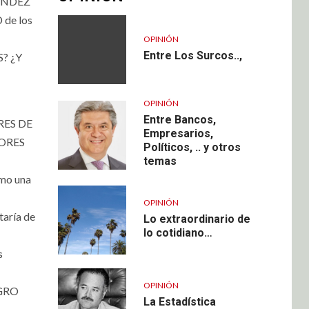
NANDEZ
 de los
OPINIÓN
Entre Los Surcos..,
? ¿Y
OPINIÓN
Entre Bancos,
RES DE
Empresarios,
TORES
Políticos, .. y otros
temas
mo una
OPINIÓN
aría de
Lo extraordinario de
lo cotidiano…
s
OPINIÓN
AGRO
La Estadística