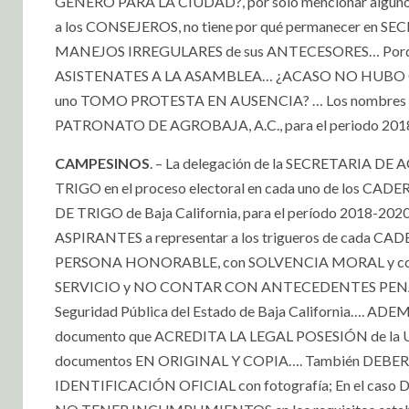
GENERO PARA LA CIUDAD?, por solo mencionar alguno
a los CONSEJEROS, no tiene por qué permanecer en S
MANEJOS IRREGULARES de sus ANTECESORES… Porque n
ASISTENATES A LA ASAMBLEA… ¿ACASO NO HUBO Q
uno TOMO PROTESTA EN AUSENCIA? … Los nombres
PATRONATO DE AGROBAJA, A.C., para el periodo 2018
CAMPESINOS
. – La delegación de la SECRETARI
TRIGO en el proceso electoral en cada uno de los C
DE TRIGO de Baja California, para el período 2018-20
ASPIRANTES a representar a los trigueros de cada
PERSONA HONORABLE, con SOLVENCIA MORAL y con 
SERVICIO y NO CONTAR CON ANTECEDENTES PENALES, pre
Seguridad Pública del Estado de Baja California…. 
documento que ACREDITA LA LEGAL POSESIÓN de la U
documentos EN ORIGINAL Y COPIA…. También DEBERÁN 
IDENTIFICACIÓN OFICIAL con fotografía; En el caso