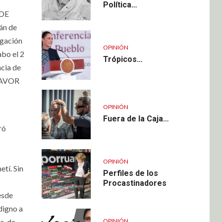
Política…
 DE
án de
egación
OPINIÓN
bo el 2
Trópicos…
ncia de
 FAVOR
OPINIÓN
Fuera de la Caja…
ró
OPINIÓN
tí. Sin
Perfiles de los
Procastinadores
esde
digno a
OPINIÓN
a, de