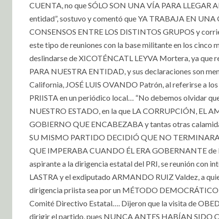
CUENTA, no que SÓLO SON UNA VÍA PARA LLEGAR AL PODE
entidad”, sostuvo y comentó que YA TRABAJA EN UN
CONSENSOS ENTRE LOS DISTINTOS GRUPOS y corrientes en
este tipo de reuniones con la base militante en los c
deslindarse de XICOTÉNCATL LEYVA Mortera, ya qu
PARA NUESTRA ENTIDAD, y sus declaraciones son mentirosa
California, JOSÉ LUIS OVANDO Patrón, al referirs
PRIISTA en un periódico local… “No debemos olvidar 
NUESTRO ESTADO, en la que LA CORRUPCIÓN, EL
GOBIERNO QUE ENCABEZABA y tantas otras calamidad
SU MISMO PARTIDO DECIDIÓ QUE NO TERMINARA SU
QUE IMPERABA CUANDO ÉL ERA GOBERNANTE de Baja
aspirante a la dirigencia estatal del PRI, se reunión 
LASTRA y el exdiputado ARMANDO RUIZ Valdez, a quiene
dirigencia priista sea por un MÉTODO DEMOCRÁTICO, ade
Comité Directivo Estatal…. Dijeron que la visita de OB
dirigir el partido, pues NUNCA ANTES HABÍAN SI