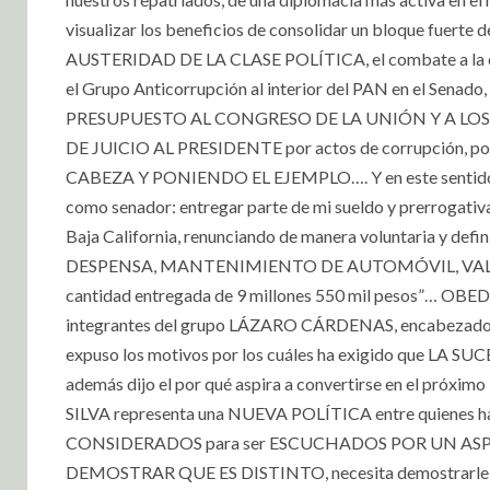
visualizar los beneficios de consolidar un bloque f
AUSTERIDAD DE LA CLASE POLÍTICA, el combate a la corr
el Grupo Anticorrupción al interior del PAN en el Sena
PRESUPUESTO AL CONGRESO DE LA UNIÓN Y A LOS PAR
DE JUICIO AL PRESIDENTE por actos de corrupción, 
CABEZA Y PONIENDO EL EJEMPLO…. Y en este sentido se e
como senador: entregar parte de mi sueldo y prerrogativa
Baja California, renunciando de manera voluntaria y d
DESPENSA, MANTENIMIENTO DE AUTOMÓVIL, VALES
cantidad entregada de 9 millones 550 mil pesos”… OBED SI
integrantes del grupo LÁZARO CÁRDENAS, encabezado
expuso los motivos por los cuáles ha exigido que LA 
además dijo el por qué aspira a convertirse en el próximo
SILVA representa una NUEVA POLÍTICA entre quienes h
CONSIDERADOS para ser ESCUCHADOS POR UN ASPIRA
DEMOSTRAR QUE ES DISTINTO, necesita demostrarle a 