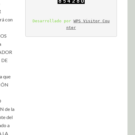
a
R
rá con
Desarrollado por 
WPS Visitor Cou
nter
MOS
a
NADOR
S DE
a que
CIÓN
O
N de la
te del
ado a
A LA