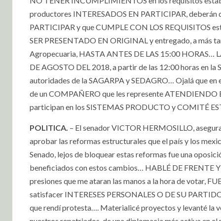
NO TENER INCUMPLIMIENTOS en los requisitos establ
productores INTERESADOS EN PARTICIPAR, deberán
PARTICIPAR y que CUMPLE CON LOS REQUISITOS establ
SER PRESENTADO EN ORIGINAL y entregado, a más tarda
Agropecuaria, HASTA ANTES DE LAS 15:00 HORAS… L
DE AGOSTO DEL 2018, a partir de las 12:00 horas en la S
autoridades de la SAGARPA y SEDAGRO… Ojalá que en e
de un COMPAÑERO que les represente ATENDIENDO E
participan en los SISTEMAS PRODUCTO y COMITÉ E
POLITICA.
– El senador VICTOR HERMOSILLO, asegura:
aprobar las reformas estructurales que el país y l
Senado, lejos de bloquear estas reformas fue una oposició
beneficiados con estos cambios… HABLÉ DE FRENTE Y DI
presiones que me ataran las manos a la hora de vota
satisfacer INTERESES PERSONALES O DE SU PARTIDO; si
que rendí protesta…. Materialicé proyectos y levanté l
nuestros repatriados, de una diplomacia más activa e