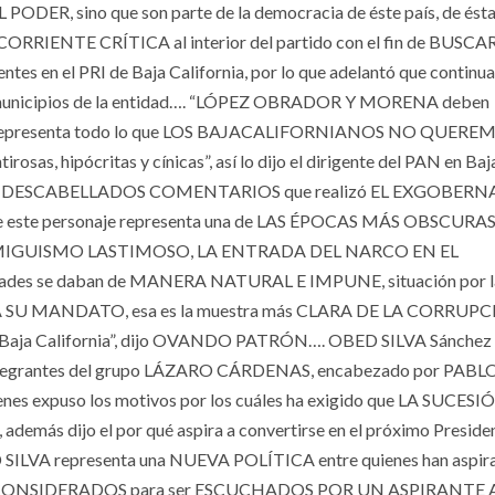
R, sino que son parte de la democracia de éste país, de ést
A CORRIENTE CRÍT
ICA al interior del partido con el fin de BUSCA
 el PRI de Baja California, por lo que adelantó que continua
inco municipios de la entidad…. “LÓPEZ OBRADOR Y MORENA deben
e representa todo lo que LOS BAJACALIFORNIANOS NO QUERE
s, hipócritas y cínicas”, así lo dijo el dirigente del PAN en Baj
e a los DESCABELLADOS COMENTARIOS que realizó EL EXGOBER
que este personaje representa una de LAS ÉPOCAS MÁS OBSCURA
 AMIGUISMO LASTIMOSO, LA ENTRADA DEL NARCO EN EL
es se daban de MANERA NATURAL E IMPUNE, situación por l
 MANDATO, esa es la muestra más CLARA DE LA CORRUP
 California”, dijo OVANDO PATRÓN…. OBED SILVA Sánchez
con integrantes del grupo LÁZARO CÁRDENAS, encabezado por PABL
s expuso los motivos por los cuáles ha exigido que LA SUCESIÓ
más dijo el por qué aspira a convertirse en el próximo Presiden
ED SILVA representa una NUEVA POLÍTICA entre quienes han aspir
DO CONSIDERADOS para ser ESCUCHADOS POR UN ASPIRANTE 