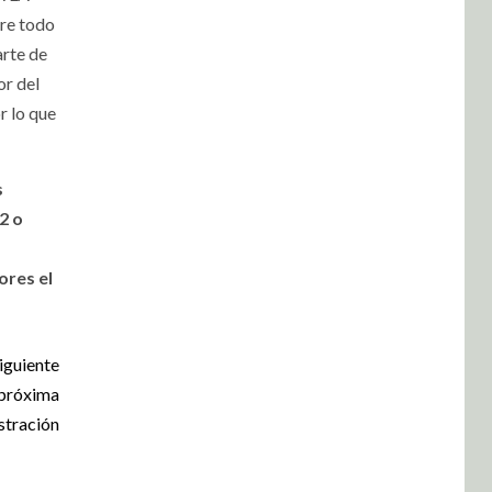
re todo
rte de
r del
 lo que
s
2 o
ores el
iguiente
 próxima
stración