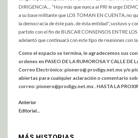
DIRIGENCIA… “Hoy más que nunca al PRI le urge DEMOS
a su base militante que LOS TOMAN EN CUENTA, no q
la democracia de éste país, de ésta entidad”, sostuv
partido con el fin de BUSCAR CONSENSOS ENTRE LOS DIS
adelantó que continuará con este tipo de reuniones con la 
Como el espacio se termina, le agradecemos sus co
ordenes en PASEO DE LA RUMOROSA Y CALLE DE LA L
Correo Electrónico: pionero@ prodigy.net.mx y/o p
abiertas para cualquier aclaración o comentario sob
correo:
pionero@prodigy.net.mx
. HASTA LA PROXI
Anterior
Editorial…
MÁS HISTORIAS