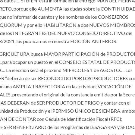
s datos…. SI BIEN, esta información la entregó MANUEL HER
ECRETO, porque ello AUMENTA las dudas sobre la CONTINUIDAD
o informar de cuantos y los nombres de los CONSEJEROS
UORUM y por ello HABILITARON a dos NUEVOS MIEMBROS
 de los INTEGRANTES DEL NUEVO CONSEJO DIRECTIVO del
/2021, los publicamos en nuestra EDICIÓN ANTERIOR.
A DE AGRICULTURA busca MAYOR PARTICIPACIÓN de PRODUCTO
ADER, para ocupar un puesto en el CONSEJO ESTATAL DE PRODUC
20…. La elección será el próximo MIERCOLES 1 de AGOSTO…. Los
 CADER “deberán de ser RECONOCIDO POR LOS PRODUCTORES co
una AMPLIA TRAYECTORIA en la actividad; VOCACIÓN DE
sentando el original de la constancia emitida por la Secret
ADEMAS DEBERAN de SER PRODUCTOR DE TRIGO y contar con el
nidad de Producción y el PERMISO ÚNICO DE SIEMBRA, ambo
DE CONTAR con Cédula de Identificación Fiscal (RFC);
 DE SER BENEFICIARIO de los Programas de la SAGARPA y SED