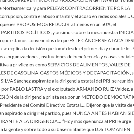
uerte de Norteamérica; y para PELEAR CONTRACORRIENTE POR LA
upción, contra el abuso infantil y el acoso en redes sociales…
do, quienes PROPUSIMOS REDUCIR, al menos en un 50%, el
TIDOS POLÍTICOS, y pusimos sobre la mesa nuestra INICI
porque estamos convencidos de que ESTE CÁNCER SE ATACA DE
xplica la decisión que tomé desde el primer día y durante los 
s a organizaciones, instituciones de beneficencia y causas sociale
efinitiva a privilegios como SERVICIOS DE ALIMENTOS, VALES DE
 DE GASOLINA, GASTOS MÉDICOS Y DE CAPACITACIÓN, su
LVA Sánchez aspirante a la dirigencia estatal del PRI, se reunión
 por PABLO LASTRA y el exdiputado ARMANDO RUIZ Valdez, a 
SUCESIÓN de la dirigencia priista sea por un MÉTODO DEMOCRÁT
 Presidente del Comité Directivo Estatal…. Dijeron que la visita 
an aspirado a dirigir el partido, pues NUNCA ANTES HABÍAN S
NTE A LA DIRIGENCIA… “Hoy más que nunca al PRI le urge
la gente y sobre todo a su base militante que LOS TOMAN EN