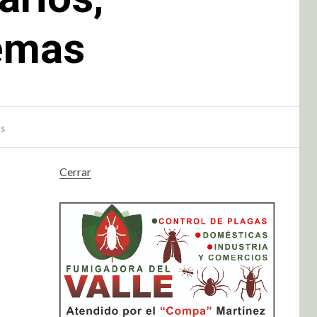
temas
as
Cerrar