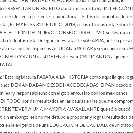
ecidos…. ANTES DE LA ELECCIÓN de los representantes, los
 de PRESENTAR UN ESCRITO donde manifieste SU INTENCIÓN
ecidos en la presente convocatoria… Estos documentos deber
r, EL MARTES 31 DE JULIO, 2018, en las oficinas de la Subdel
A ELECCIÓN DEL NUEVO CONSEJO DIRECTIVO, se llevará a ca
ala de Juntas de la Delegación Estatal de SAGARPA, ante la prese
sta ocasión, los trigueros ACUDAN a VOTAR y se pronuncien a
L BIEN COMUN y así DEJEN de estar CRITICANDO a quienes
STATAL…
 “Esta legislatura PASARÁ A LA HISTORIA como aquella que log
os mexicanos DEMANDABAN DESDE HACE DÉCADAS. El PAN desde el
n leal y responsable, no con el gobierno, sino con los mexicanos
 TODO por dar resultados en las causas en las que me comprome
r, FUE TRISTE VER A UNA MAYORÍA AVASALLANTE que sólo buscó
n embargo, eso no me detuvo a proponer y lograr resultados d
a voz en la exigencia de una EDUCACIÓN DE CALIDAD, de un trato 
n el mundo, de REVERTIR LA HOMOLOGACIÓN del IVA en la fronter