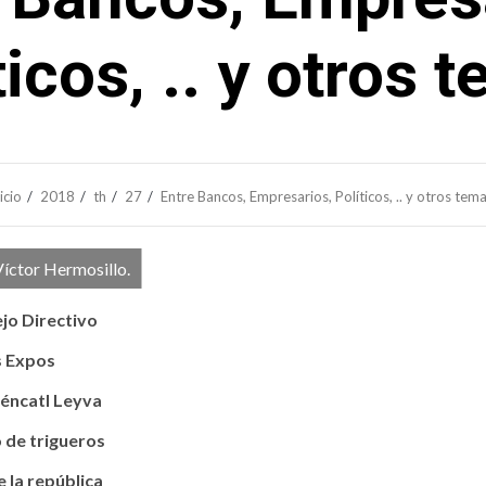
ticos, .. y otros 
icio
2018
th
27
Entre Bancos, Empresarios, Políticos, .. y otros tem
Víctor Hermosillo.
jo Directivo
s Expos
éncatl Leyva
 de trigueros
e la república