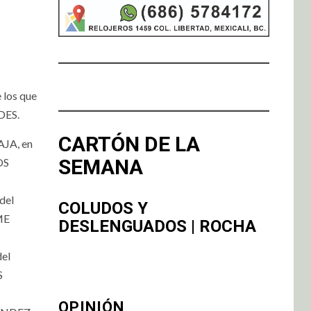
 los que
ADES.
CARTÓN DE LA
JA, en
SEMANA
OS
del
COLUDOS Y
ME
DESLENGUADOS | ROCHA
el
S
OPINIÓN