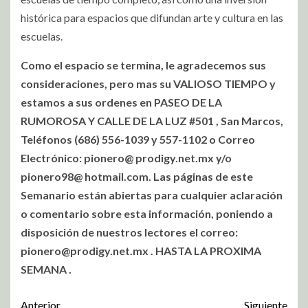
histórica para espacios que difundan arte y cultura en las
escuelas.
Como el espacio se termina, le agradecemos sus
consideraciones, pero mas su VALIOSO TIEMPO y
estamos a sus ordenes en PASEO DE LA
RUMOROSA Y CALLE DE LA LUZ #501 , San Marcos,
Teléfonos (686) 556-1039 y 557-1102 o Correo
Electrónico: pionero@ prodigy.net.mx y/o
pionero98@ hotmail.com. Las páginas de este
Semanario están abiertas para cualquier aclaración
o comentario sobre esta información, poniendo a
disposición de nuestros lectores el correo:
pionero@prodigy.net.mx
. HASTA LA PROXIMA
SEMANA .
Anterior
Siguiente