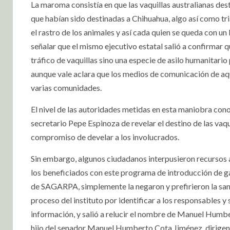
La maroma consistía en que las vaquillas australianas des
que habían sido destinadas a Chihuahua, algo así como tr
el rastro de los animales y así cada quien se queda con u
señalar que el mismo ejecutivo estatal salió a confirmar 
tráfico de vaquillas sino una especie de asilo humanitari
aunque vale aclara que los medios de comunicación de aq
varias comunidades.
El nivel de las autoridades metidas en esta maniobra cono
secretario Pepe Espinoza de revelar el destino de las vaqu
compromiso de develar a los involucrados.
Sin embargo, algunos ciudadanos interpusieron recursos a
los beneficiados con este programa de introducción de ga
de SAGARPA, simplemente la negaron y prefirieron la sanc
proceso del instituto por identificar a los responsables 
información, y salió a relucir el nombre de Manuel Humbe
hijo del senador Manuel Humberto Cota Jiménez, d
irige