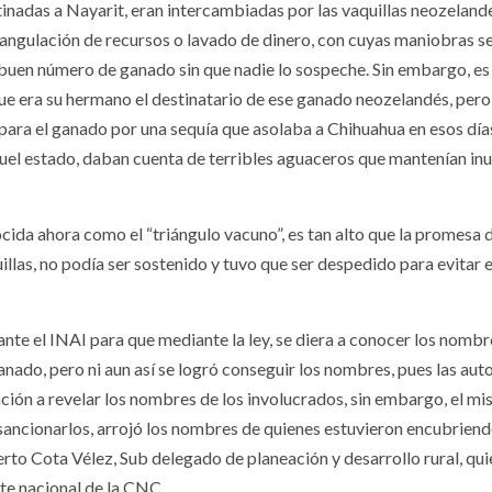
tinadas a Nayarit, eran intercambiadas por las vaquillas neozeland
iangulación de recursos o lavado de dinero, con cuyas maniobras s
n buen número de ganado sin que nadie lo sospeche. Sin embargo, es
que era su hermano el destinatario de ese ganado neozelandés, pero
o para el ganado por una sequía que asolaba a Chihuahua en esos día
uel estado, daban cuenta de terribles aguaceros que mantenían in
cida ahora como el “triángulo vacuno”, es tan alto que la promesa 
illas, no podía ser sostenido y tuvo que ser despedido para evitar e
nte el INAI para que mediante la ley, se diera a conocer los nombr
nado, pero ni aun así se logró conseguir los nombres, pues las aut
ión a revelar los nombres de los involucrados, sin embargo, el m
y sancionarlos, arrojó los nombres de quienes estuvieron encubriend
rto Cota Vélez, Sub delegado de planeación y desarrollo rural, qui
nte nacional de la CNC.