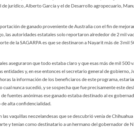
el de jurídico, Alberto García y el de Desarrollo agropecuario, Man
portación de ganado proveniente de Australia con el fin de mejora
, las autoridades estatales solo rep
ortaron alrededor de 2 mil vaq
porte de la SAGARPA es que se destinaron a Nayarit más de 3 mil 
atales aseguraron que todo estaba claro y que esas más de mil 500 v
 entidades y, en ese entonces el secretario general de gobierno, J
oras la información de los beneficiaros de este programa, estarían
lo cual nunca sucedió, y se sospecha que fue precisamente este desl
es de fuentes anónimas ese ganado estaba destinado al ex goberna
de alta confidencialidad.
con las vaquillas neozelandesas que se descubrió venía de Chihuahua
rte y tenían como destinatario a un hermano del gobernador de Na