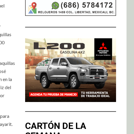
uel
r
uillas
500
aquillas
osé
 en la
iz del
dor
 para
CARTÓN DE LA
yarit.