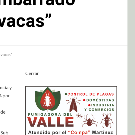
avacas”
avacas”
Cerrar
ncia y
A por
 de
e Sub