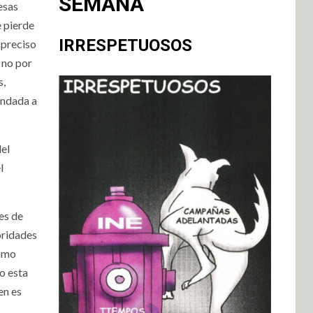
SEMANA
esas
e pierde
IRRESPETUOSOS
 preciso
 no por
s,
undada a
del
l
es de
oridades
ismo
o est
a
en es